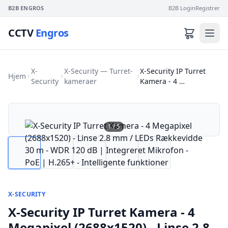
B2B ENGROS
B2B Login
Registrer
CCTV
Engros
X-
X-Security — Turret-
X-Security IP Turret
Hjem
Security
kameraer
Kamera - 4 …
1
/
5
X-SECURITY
X-Security IP Turret Kamera - 4
Megapixel (2688x1520) - Linse 2.8