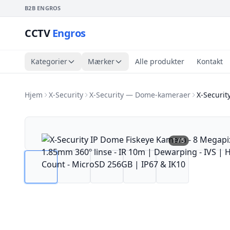
B2B ENGROS
CCTV
Engros
Kategorier
Mærker
Alle produkter
Kontakt
Hjem
X-Security
X-Security — Dome-kameraer
X-Securit
1
/
5