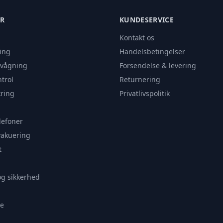
ER
KUNDESERVICE
Kontakt os
ing
Handelsbetingelser
rvågning
Forsendelse & levering
trol
Returnering
ring
Privatlivspolitik
lefoner
vakuering
t
og sikkerhed
e