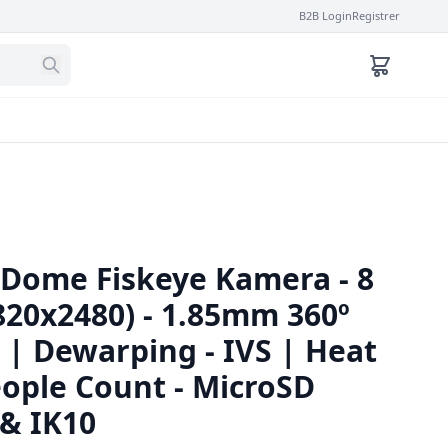
B2B Login
Registrer
P Dome Fiskeye Kamera - 8
820x2480) - 1.85mm 360º
m | Dewarping - IVS | Heat
ople Count - MicroSD
 & IK10