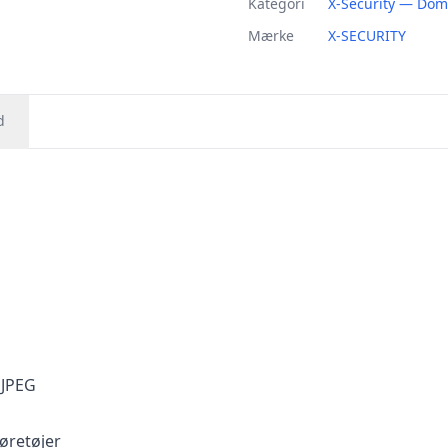
Kategori
X-Security — Do
Mærke
X-SECURITY
d
MJPEG
øretøjer