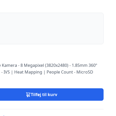
e Kamera - 8 Megapixel (3820x2480) - 1.85mm 360º
g - IVS | Heat Mapping | People Count - MicroSD
Tilføj til kurv