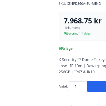
SKU:
XS-IPD360A-8U-MIND
7.968.75 kr
Ekskl. moms
Levering 1-4 dage
På lager
X-Security IP Dome Fiskey
linse - IR 10m | Dewarpin
256GB | IP67 & IK10
Antal: