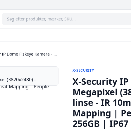
y IP Dome Fiskeye Kamera - …
X-SECURITY
X-Security I
Megapixel (3
linse - IR 10
Mapping | Pe
256GB | IP67