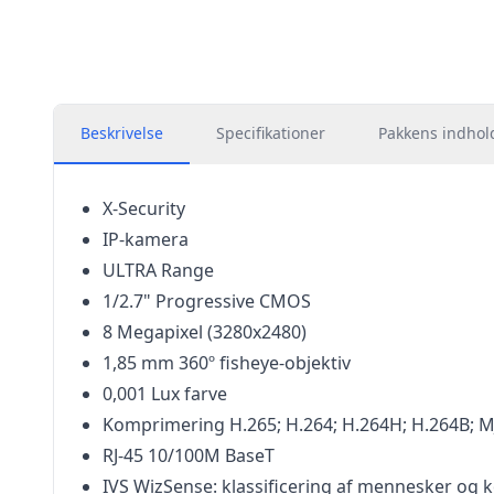
Beskrivelse
Specifikationer
Pakkens indhol
X-Security
IP-kamera
ULTRA Range
1/2.7" Progressive CMOS
8 Megapixel (3280x2480)
1,85 mm 360º fisheye-objektiv
0,001 Lux farve
Komprimering H.265; H.264; H.264H; H.264B; 
RJ-45 10/100M BaseT
IVS WizSense: klassificering af mennesker og k