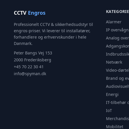
KATEGORI
CCTV
Engros
Alarmer
Professionelt CCTV & sikkerhedsudstyr til
IP overvågn
engros-priser. Vi leverer til installatører,
forhandlere og erhvervskunder i hele
Analog ove
Danmark.
Adgangskon
Peter Bangs Vej 153
Indbrudssik
2000 Frederiksberg
Netværk
+45 70 22 30 41
Video-dørte
info@spyman.dk
Brand og e
Audiovisuel
Energi
IT-tilbehør 
IoT
Merchandis
Mobilitet