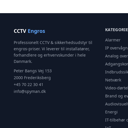
KATEGORI
CCTV
Engros
Alarmer
Professionelt CCTV & sikkerhedsudstyr til
IP overvågn
engros-priser. Vi leverer til installatører,
forhandlere og erhvervskunder i hele
Analog ove
Danmark.
Adgangskon
Peter Bangs Vej 153
Indbrudssik
2000 Frederiksberg
Netværk
+45 70 22 30 41
Video-dørte
info@spyman.dk
Brand og e
Audiovisuel
Energi
IT-tilbehør 
IoT