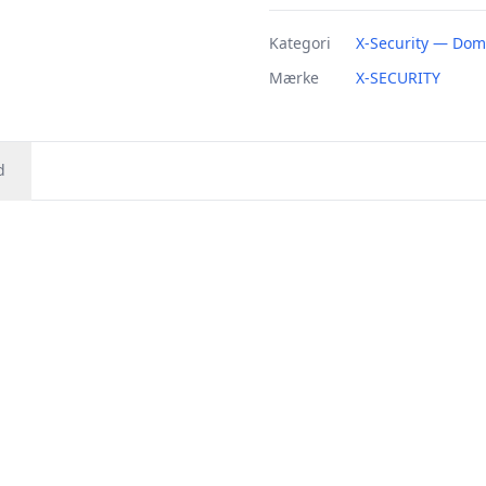
Kategori
X-Security — Do
Mærke
X-SECURITY
d