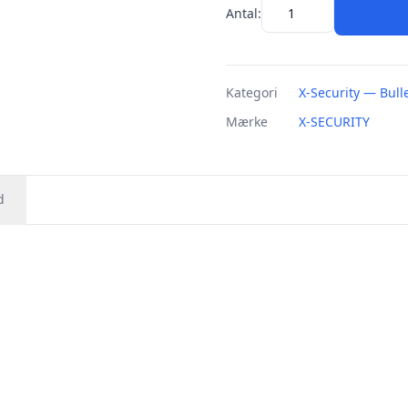
Antal:
Kategori
X-Security — Bull
Mærke
X-SECURITY
d