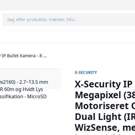
y IP Bullet Kamera - 8 …
X-SECURITY
X-Security IP
Megapixel (3
Motoriseret 
Dual Light (I
WizSense, m