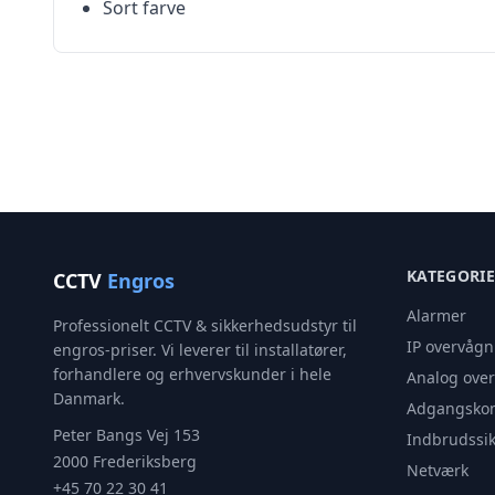
Sort farve
KATEGORI
CCTV
Engros
Alarmer
Professionelt CCTV & sikkerhedsudstyr til
IP overvågn
engros-priser. Vi leverer til installatører,
forhandlere og erhvervskunder i hele
Analog ove
Danmark.
Adgangskon
Peter Bangs Vej 153
Indbrudssik
2000 Frederiksberg
Netværk
+45 70 22 30 41