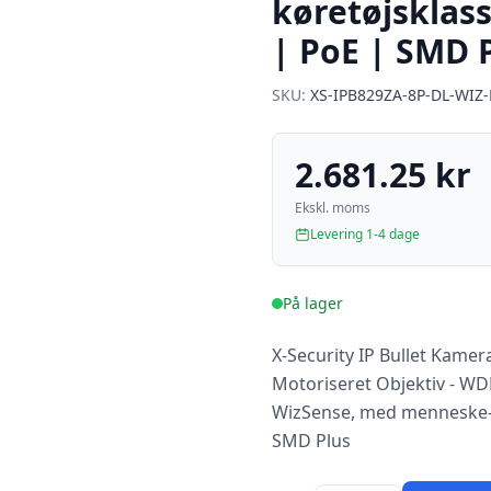
køretøjsklass
| PoE | SMD 
SKU:
XS-IPB829ZA-8P-DL-WIZ
2.681.25 kr
Ekskl. moms
Levering 1-4 dage
På lager
X-Security IP Bullet Kamer
Motoriseret Objektiv - WDR
WizSense, med menneske- o
SMD Plus