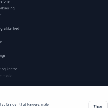
lefoner
vakuering
t
og sikkerhed
e
ogi
 og kontor
remmøde
se
at få siden til at fungere, måle
Tilpas