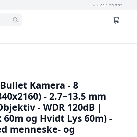
B2B Login
Registrer
 Bullet Kamera - 8
840x2160) - 2.7~13.5 mm
Objektiv - WDR 120dB |
R 60m og Hvidt Lys 60m) -
ed menneske- og