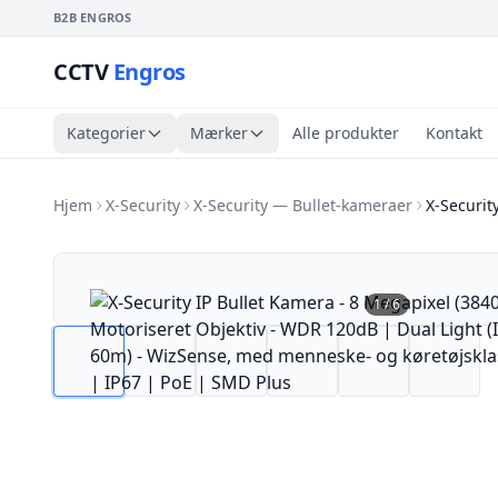
B2B ENGROS
CCTV
Engros
Kategorier
Mærker
Alle produkter
Kontakt
Hjem
X-Security
X-Security — Bullet-kameraer
X-Securit
1
/
6