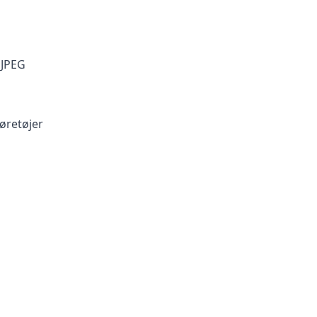
MJPEG
øretøjer