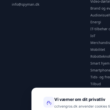
Video-dørte
info@spyman.dk
Brand og e
Audiovisuel
Energi
IT-tilbehør 
IoT
Merchandis
Mobilitet
Robotteknol
Smart hjem
Smartphone
Tids- og f
Tilbud
Udendørs
Videoanaly
Vi værner om dit privatliv
Outlet
cctvengros.dk anvender cookies til 