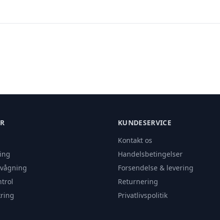
ER
KUNDESERVICE
Kontakt os
ing
Handelsbetingelser
rvågning
Forsendelse & levering
trol
Returnering
ring
Privatlivspolitik