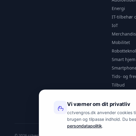
Energi
IT-tilbehør 
IoT
Merchandis
Mobilitet
Robotteknol
Smart hjem
Smartphone
Tids- og f
Tilbud
Udendørs
Videoanaly
Vi værner om dit privatliv
Outlet
cctvengros.dk anvender cookies til 
brugen og tilpasse indhold. Du be
persondatapolitik
.
© 2026 cctvengros.dk — En del af Spyman.dk. Alle rettigheder forbehold