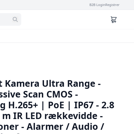
B2B Login
Registrer
t Kamera Ultra Range -
ssive Scan CMOS -
H.265+ | PoE | IP67 - 2.8
0 m IR LED rækkevidde -
ner - Alarmer / Audio /