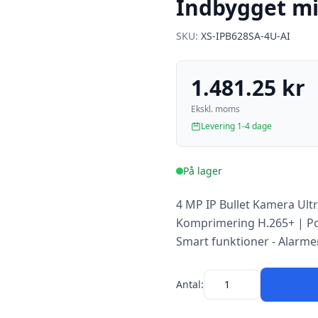
Indbygget m
SKU:
XS-IPB628SA-4U-AI
1.481.25 kr
Ekskl. moms
Levering 1-4 dage
På lager
4 MP IP Bullet Kamera Ult
Komprimering H.265+ | PoE
Smart funktioner - Alarme
Antal: