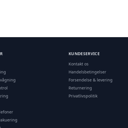
ER
KUNDESERVICE
Kontakt os
ing
Handelsbetingelser
rvågning
Forsendelse & levering
trol
Returnering
ring
Privatlivspolitik
lefoner
vakuering
t