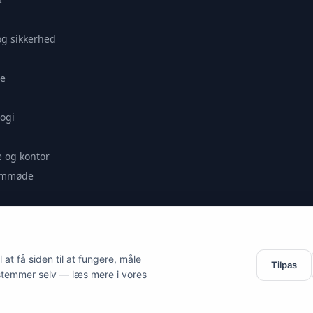
og sikkerhed
e
ogi
 og kontor
remmøde
se
at få siden til at fungere, måle
Tilpas
stemmer selv — læs mere i vores
es.