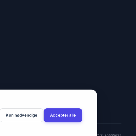
Kun nødvendige
Accepter alle
CVR: 30605675