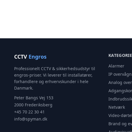
KATEGORI
CCTV
Engros
Alarmer
Professionelt CCTV & sikkerhedsudstyr til
IP overvågn
engros-priser. Vi leverer til installatører,
forhandlere og erhvervskunder i hele
Analog ove
Danmark.
Adgangskon
Peter Bangs Vej 153
Indbrudssik
2000 Frederiksberg
Netværk
+45 70 22 30 41
Video-dørte
info@spyman.dk
Brand og e
Audiovisuel