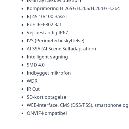
IR-array rækkevidde 50 m
Komprimering H.265+/H.265/H.264+/H.264
RJ-45 10/100 BaseT
PoE IEEE802.3af
Vejrbestandig IP67
IVS (Perimeterbeskyttelse)
AI SSA (AI Scene Selfadaptation)
Intelligent søgning
SMD 4.0
Indbygget mikrofon
WDR
IR Cut
SD-kort optagelse
WEB-interface, CMS (DSS/PSS), smartphone o
ONVIF-kompatibel