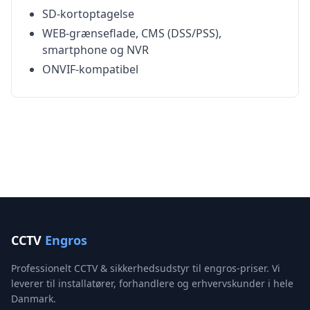
SD-kortoptagelse
WEB-grænseflade, CMS (DSS/PSS),
smartphone og NVR
ONVIF-kompatibel
CCTV
Engros
Professionelt CCTV & sikkerhedsudstyr til engros-priser. Vi
leverer til installatører, forhandlere og erhvervskunder i hele
Danmark.