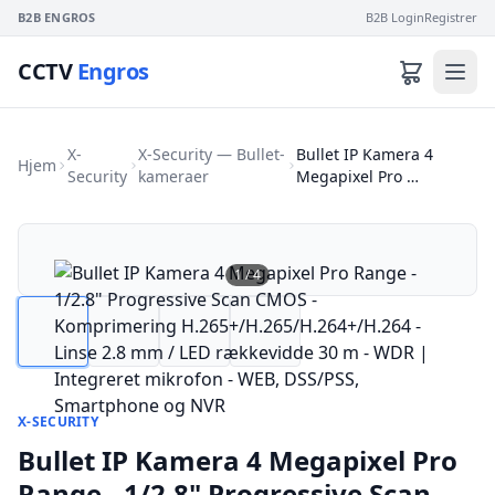
B2B ENGROS
B2B Login
Registrer
CCTV
Engros
X-
X-Security — Bullet-
Bullet IP Kamera 4
Hjem
Security
kameraer
Megapixel Pro …
1
/
4
X-SECURITY
Bullet IP Kamera 4 Megapixel Pro
Range - 1/2.8" Progressive Scan