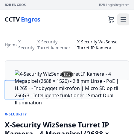
B2B ENGROS
B2B Login
Registrer
CCTV
Engros
X-
X-Security —
X-Security WizSense
Hjem
Security
Turret-kameraer
Turret IP Kamera - …
1
/
5
X-SECURITY
X-Security WizSense Turret IP
Kamera - 4 Megapixel (2688 ×