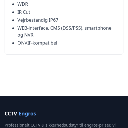
WDR
IR Cut
Vejrbestandig IP67
WEB-interface, CMS (DSS/PSS), smartphone
og NVR
ONVIF-kompatibel
CCTV
Engros
Professionelt CCTV & sikkerhedsudstyr til engros-priser. Vi