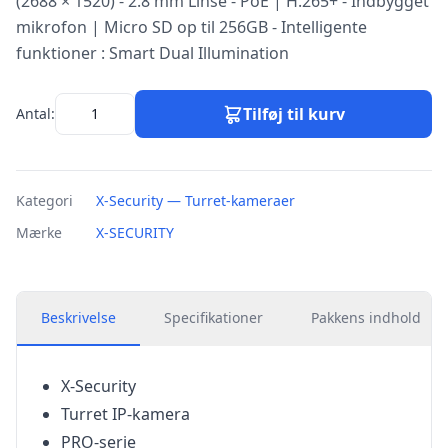
(2688 × 1520) - 2.8 mm Linse - PoE | H.265+ - Indbygget
mikrofon | Micro SD op til 256GB - Intelligente
funktioner : Smart Dual Illumination
Tilføj til kurv
Antal:
Kategori
X-Security — Turret-kameraer
Mærke
X-SECURITY
Beskrivelse
Specifikationer
Pakkens indhold
X-Security
Turret IP-kamera
PRO-serie