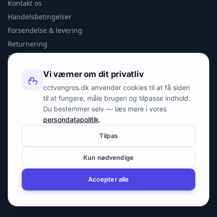
Kontakt os
Handelsbetingelser
Forsendelse & levering
Returnering
Privatlivspolitik
Vi værner om dit privatliv
KONTAKT
cctvengros.dk anvender cookies til at få siden
til at fungere, måle brugen og tilpasse indhold.
info@spyman.dk
Du bestemmer selv — læs mere i vores
+45 70 22 30 41
persondatapolitik
.
Peter Bangs Vej 153, 2000 Frederiksberg
Tilpas
Kun nødvendige
© 2026 cctvengros.dk — En del af Spyman.dk. Alle rettigheder
forbeholdes.
Accepter alle
CVR: 30605675