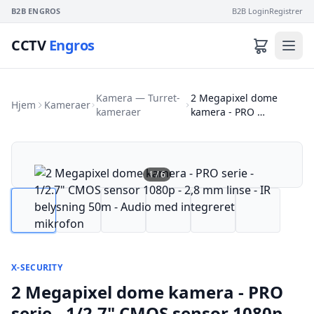
B2B ENGROS
B2B Login
Registrer
CCTV
Engros
Kamera — Turret-
2 Megapixel dome
Hjem
Kameraer
kameraer
kamera - PRO …
1
/
6
X-SECURITY
2 Megapixel dome kamera - PRO
serie - 1/2.7" CMOS sensor 1080p -