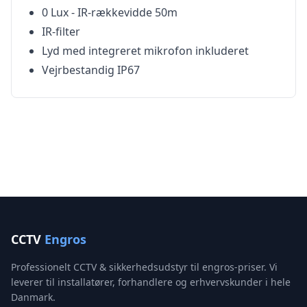
0 Lux - IR-rækkevidde 50m
IR-filter
Lyd med integreret mikrofon inkluderet
Vejrbestandig IP67
CCTV
Engros
Professionelt CCTV & sikkerhedsudstyr til engros-priser. Vi
leverer til installatører, forhandlere og erhvervskunder i hele
Danmark.