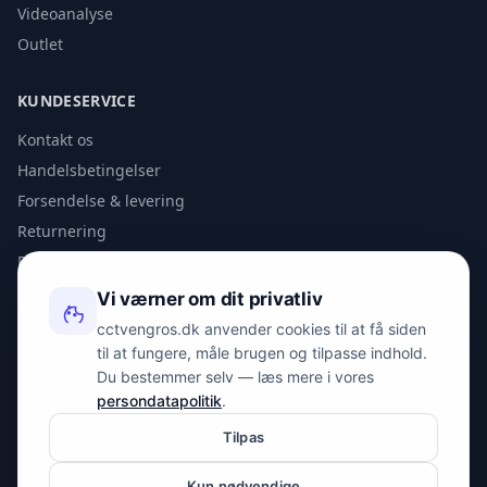
Videoanalyse
Outlet
KUNDESERVICE
Kontakt os
Handelsbetingelser
Forsendelse & levering
Returnering
Privatlivspolitik
Vi værner om dit privatliv
KONTAKT
cctvengros.dk anvender cookies til at få siden
til at fungere, måle brugen og tilpasse indhold.
info@spyman.dk
Du bestemmer selv — læs mere i vores
+45 70 22 30 41
persondatapolitik
.
Peter Bangs Vej 153, 2000 Frederiksberg
Tilpas
Kun nødvendige