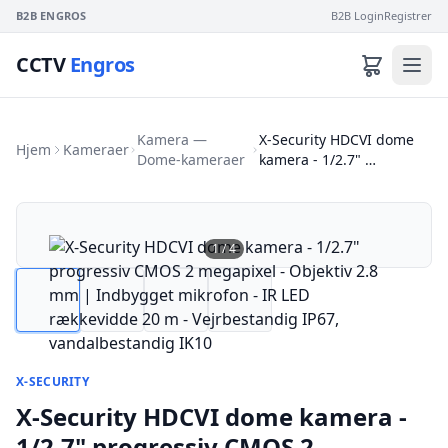
B2B ENGROS
B2B Login
Registrer
CCTV
Engros
Kamera —
X-Security HDCVI dome
Hjem
Kameraer
Dome-kameraer
kamera - 1/2.7" …
1
/
4
X-SECURITY
X-Security HDCVI dome kamera -
1/2.7" progressiv CMOS 2