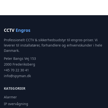
CCTV
Engros
Professionelt CCTV & sikkerhedsudstyr til engros-priser. Vi
leverer til installatører, forhandlere og erhvervskunder i hele
Danmark.
Peter Bangs Vej 153
2000 Frederiksberg
+45 70 22 30 41
info@spyman.dk
KATEGORIER
Alarmer
IP overvågning