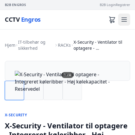
B2B ENGROS
B2B Login
Registrer
CCTV
Engros
IT-tilbehør og
X-Security - Ventilator til
Hjem
RACKs
sikkerhed
optagere - …
1
/
4
X-SECURITY
X-Security - Ventilator til optagere
- Integreret køleribber - Høj