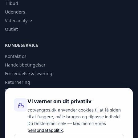
Tilbud
Udendørs
Videoanalyse
Outlet
KUNDESERVICE
Kontakt os
Handelsbetingelser
Forsendelse & levering
Returnering
Privatlivspolitik
Vi værner om dit privatliv
KONTAKT
cctvengros.dk anvender cookies til at få siden
til at fungere, måle brugen og tilpasse indhold.
info@spyman.dk
Du bestemmer selv — læs mere i vores
+45 70 22 30 41
persondatapolitik
.
Peter Bangs Vej 153, 2000 Frederiksberg