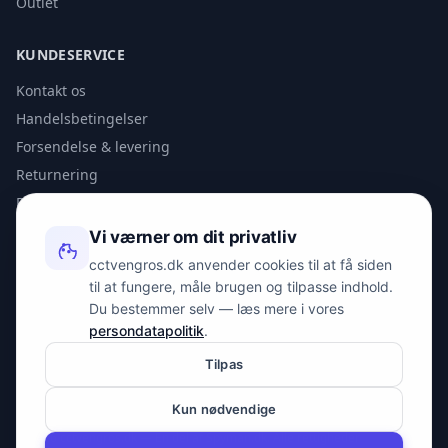
Outlet
KUNDESERVICE
Kontakt os
Handelsbetingelser
Forsendelse & levering
Returnering
Privatlivspolitik
Vi værner om dit privatliv
KONTAKT
cctvengros.dk anvender cookies til at få siden
til at fungere, måle brugen og tilpasse indhold.
info@spyman.dk
Du bestemmer selv — læs mere i vores
+45 70 22 30 41
persondatapolitik
.
Peter Bangs Vej 153, 2000 Frederiksberg
Tilpas
Kun nødvendige
© 2026 cctvengros.dk — En del af Spyman.dk. Alle rettigheder