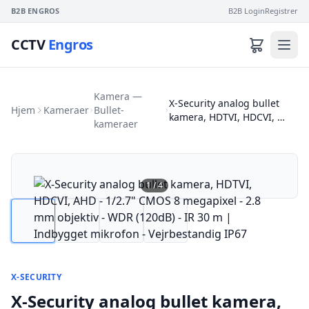
B2B ENGROS
B2B Login
Registrer
CCTV
Engros
Kamera —
X-Security analog bullet
Hjem
Kameraer
Bullet-
kamera, HDTVI, HDCVI, …
kameraer
1
/
4
X-SECURITY
X-Security analog bullet kamera,