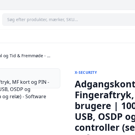
l og Tid & Fremmøde - …
X-SECURITY
Adgangskontr
Fingeraftryk,
brugere | 100
USB, OSDP og
controller (s