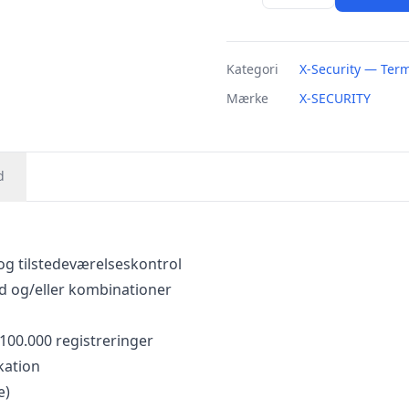
Kategori
X-Security — Term
Mærke
X-SECURITY
d
og tilstedeværelseskontrol
rd og/eller kombinationer
 100.000 registreringer
kation
æ)