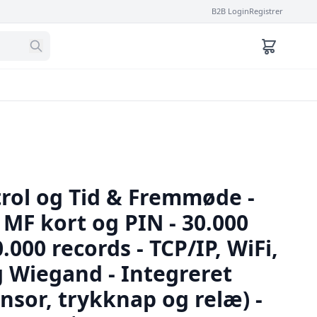
B2B Login
Registrer
ol og Tid & Fremmøde -
 MF kort og PIN - 30.000
.000 records - TCP/IP, WiFi,
 Wiegand - Integreret
ensor, trykknap og relæ) -