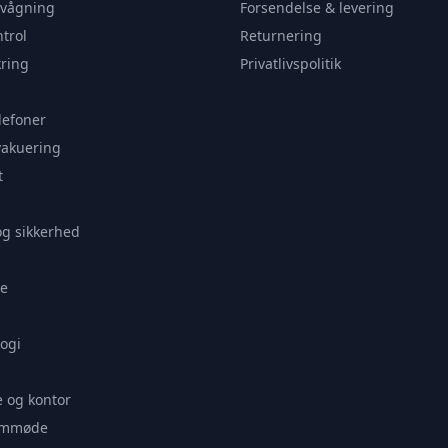
rvågning
Forsendelse & levering
trol
Returnering
ring
Privatlivspolitik
lefoner
vakuering
t
og sikkerhed
e
ogi
 og kontor
remmøde