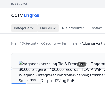
B2B ENGROS
CCTV
Engros
Kategorier
Mærker
Alle produkter
Kontakt
Hjem
X-Security
X-Security — Terminaler
Adgangskontro
1
/
2