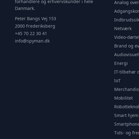
forhandlere og erhvervskunder i hele
Analog ove
Danmark.
Adgangskon
Peter Bangs Vej 153
Indbrudssik
2000 Frederiksberg
Netværk
+45 70 22 30 41
Video-dørte
info@spyman.dk
Brand og e
Audiovisuel
Energi
IT-tilbehør 
IoT
Merchandis
Mobilitet
Robotteknol
Smart hjem
Smartphone
Tids- og f