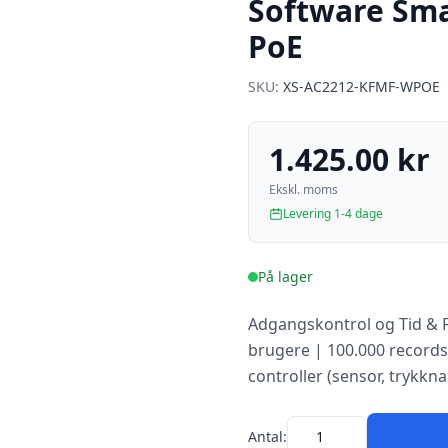
Software Sma
PoE
SKU:
XS-AC2212-KFMF-WPOE
1.425.00 kr
Ekskl. moms
Levering 1-4 dage
På lager
Adgangskontrol og Tid & F
brugere | 100.000 records
controller (sensor, trykk
Antal: