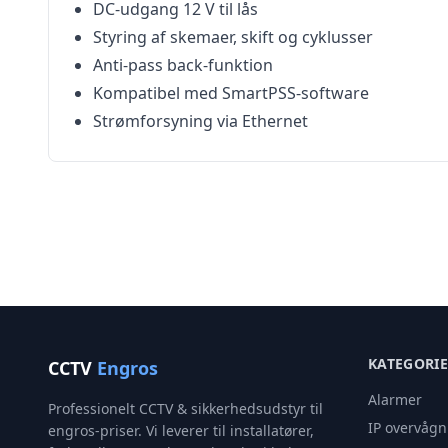
DC-udgang 12 V til lås
Styring af skemaer, skift og cyklusser
Anti-pass back-funktion
Kompatibel med SmartPSS-software
Strømforsyning via Ethernet
KATEGORI
CCTV
Engros
Alarmer
Professionelt CCTV & sikkerhedsudstyr til
IP overvågn
engros-priser. Vi leverer til installatører,