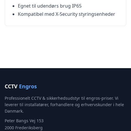
Egnet til udendørs brug IP65
Kompatibel med X-Security styringsenheder
CCTV
Engros
Professionelt CCTV & sikkerhedsudstyr til engros-priser. Vi
leverer til installatører, forhandlere og erhvervskunder i hele
Danmark.
Peter Bangs Vej 153
2000 Frederiksberg