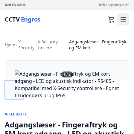
B2B ENGROS
B2B Login
Registrer
CCTV
Engros
X-
X-Security —
Adgangslæser - Fingeraftryk
Hjem
Security
Læsere
og EM kort …
1
/
2
X-SECURITY
Adgangslæser - Fingeraftryk og
EM kort adgang - LED og akustisk