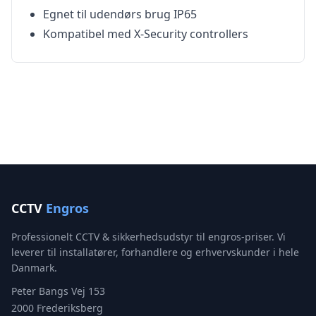
Egnet til udendørs brug IP65
Kompatibel med X-Security controllers
CCTV
Engros
Professionelt CCTV & sikkerhedsudstyr til engros-priser. Vi
leverer til installatører, forhandlere og erhvervskunder i hele
Danmark.
Peter Bangs Vej 153
2000 Frederiksberg