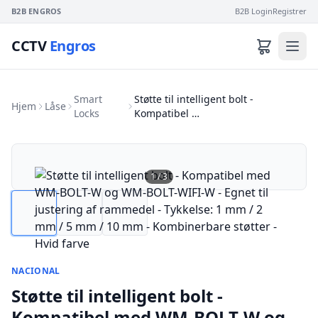
B2B ENGROS
B2B Login
Registrer
CCTV
Engros
Smart
Støtte til intelligent bolt -
Hjem
Låse
Locks
Kompatibel …
1
/
3
NACIONAL
Støtte til intelligent bolt -
Kompatibel med WM-BOLT-W og