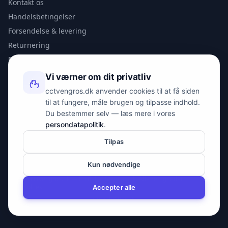
Kontakt os
Handelsbetingelser
Forsendelse & levering
Returnering
Privatlivspolitik
Vi værner om dit privatliv
KONTAKT
cctvengros.dk anvender cookies til at få siden
til at fungere, måle brugen og tilpasse indhold.
info@spyman.dk
Du bestemmer selv — læs mere i vores
+45 70 22 30 41
persondatapolitik
.
Peter Bangs Vej 153, 2000 Frederiksberg
Tilpas
Kun nødvendige
© 2026 cctvengros.dk — En del af Spyman.dk. Alle rettigheder
forbeholdes.
Accepter alle
CVR: 30605675