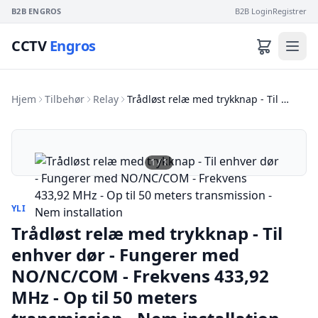
B2B ENGROS
B2B Login
Registrer
CCTV
Engros
Hjem
Tilbehør
Relay
Trådløst relæ med trykknap - Til …
1
/
1
YLI
Trådløst relæ med trykknap - Til
enhver dør - Fungerer med
NO/NC/COM - Frekvens 433,92
MHz - Op til 50 meters