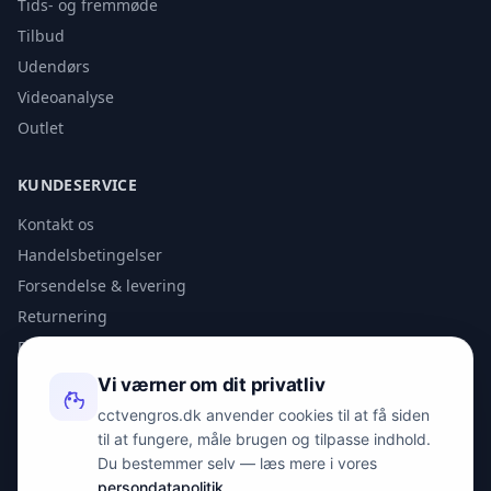
Tids- og fremmøde
Tilbud
Udendørs
Videoanalyse
Outlet
KUNDESERVICE
Kontakt os
Handelsbetingelser
Forsendelse & levering
Returnering
Privatlivspolitik
Vi værner om dit privatliv
KONTAKT
cctvengros.dk anvender cookies til at få siden
til at fungere, måle brugen og tilpasse indhold.
info@spyman.dk
Du bestemmer selv — læs mere i vores
+45 70 22 30 41
persondatapolitik
.