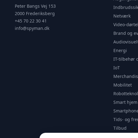
Peter Bangs Vej 153
Indbrudssik
2000 Frederiksberg
Netværk
+45 70 22 30 41
Video-dørte
info@spyman.dk
Brand og e
Audiovisuel
Energi
IT-tilbehør 
IoT
Merchandis
Mobilitet
Robotteknol
Smart hjem
Smartphone
Tids- og f
Tilbud
Udendørs