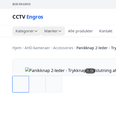
B2B ENGROS
CCTV
Engros
Kategorier
Mærker
Alle produkter
Kontakt
Hjem
AHD-kameraer
Accessories
Panikknap 2-leder - Try
1
/
3