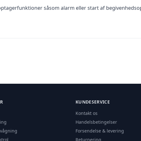
 optagerfunktioner såsom alarm eller start af begivenhedso
ER
KUNDESERVICE
Kontakt os
ing
Handelsbetingelser
rvågning
Forsendelse & levering
trol
Returnering