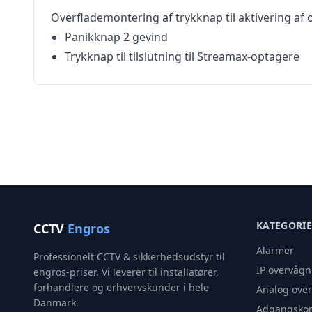
Overflademontering af trykknap til aktivering af
Panikknap 2 gevind
Trykknap til tilslutning til Streamax-optagere
KATEGORI
CCTV
Engros
Alarmer
Professionelt CCTV & sikkerhedsudstyr til
IP overvågn
engros-priser. Vi leverer til installatører,
forhandlere og erhvervskunder i hele
Analog ove
Danmark.
Adgangskon