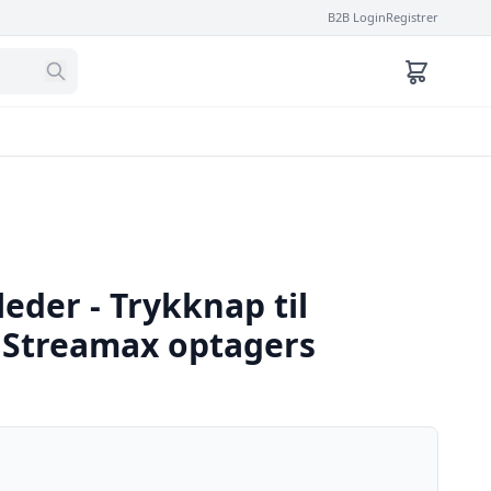
B2B Login
Registrer
eder - Trykknap til
f Streamax optagers