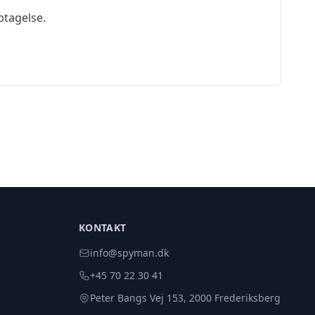
ptagelse.
KONTAKT
info@spyman.dk
+45 70 22 30 41
Peter Bangs Vej 153, 2000 Frederiksberg