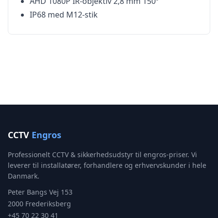
AHD 1080P IR-objektiv 2,8 mm 150º
IP68 med M12-stik
CCTV
Engros
Professionelt CCTV & sikkerhedsudstyr til engros-priser. Vi
leverer til installatører, forhandlere og erhvervskunder i hele
Danmark.
Peter Bangs Vej 153
2000 Frederiksberg
+45 70 22 30 41