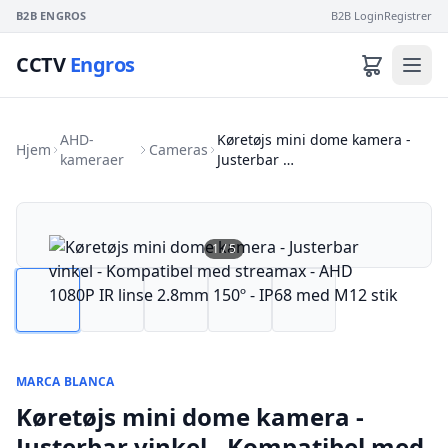
B2B ENGROS
B2B Login
Registrer
CCTV
Engros
AHD-
Køretøjs mini dome kamera -
Hjem
Cameras
kameraer
Justerbar …
1
/
5
MARCA BLANCA
Køretøjs mini dome kamera -
Justerbar vinkel - Kompatibel med