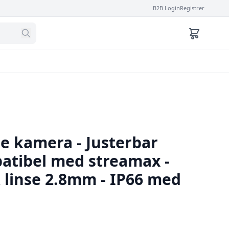
B2B Login
Registrer
e kamera - Justerbar
patibel med streamax -
 linse 2.8mm - IP66 med