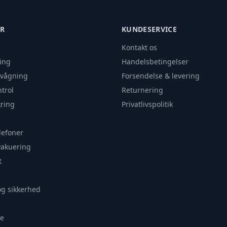
ER
KUNDESERVICE
Kontakt os
ing
Handelsbetingelser
rvågning
Forsendelse & levering
trol
Returnering
ring
Privatlivspolitik
lefoner
vakuering
t
og sikkerhed
e