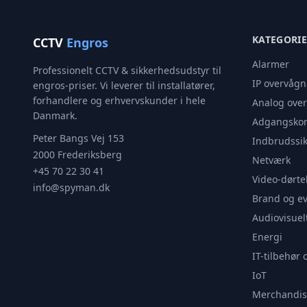
KATEGORI
CCTV
Engros
Alarmer
Professionelt CCTV & sikkerhedsudstyr til
IP overvågn
engros-priser. Vi leverer til installatører,
forhandlere og erhvervskunder i hele
Analog ove
Danmark.
Adgangskon
Peter Bangs Vej 153
Indbrudssik
2000 Frederiksberg
Netværk
+45 70 22 30 41
Video-dørte
info@spyman.dk
Brand og e
Audiovisuel
Energi
IT-tilbehør 
IoT
Merchandis