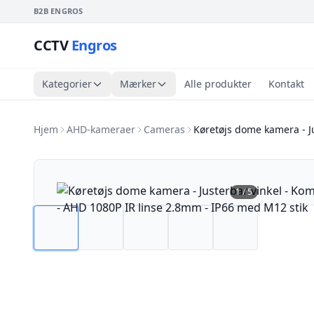
B2B ENGROS
CCTV
Engros
Kategorier
Mærker
Alle produkter
Kontakt
Hjem
AHD-kameraer
Cameras
Køretøjs dome kamera - J
1
/
5