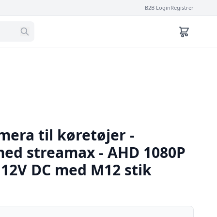
B2B Login
Registrer
era til køretøjer -
ed streamax - AHD 1080P
- 12V DC med M12 stik