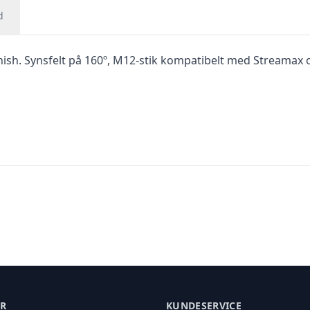
d
ish. Synsfelt på 160º, M12-stik kompatibelt med Streamax 
ER
KUNDESERVICE