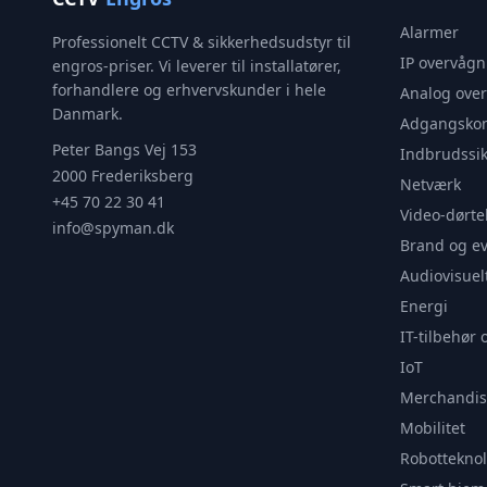
Alarmer
Professionelt CCTV & sikkerhedsudstyr til
IP overvågn
engros-priser. Vi leverer til installatører,
forhandlere og erhvervskunder i hele
Analog ove
Danmark.
Adgangskon
Peter Bangs Vej 153
Indbrudssik
2000 Frederiksberg
Netværk
+45 70 22 30 41
Video-dørte
info@spyman.dk
Brand og e
Audiovisuel
Energi
IT-tilbehør 
IoT
Merchandis
Mobilitet
Robotteknol