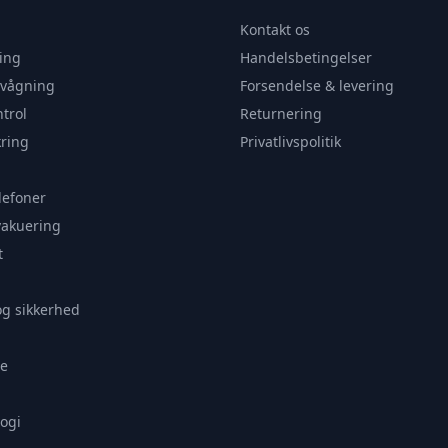
Kontakt os
ing
Handelsbetingelser
rvågning
Forsendelse & levering
trol
Returnering
ring
Privatlivspolitik
lefoner
vakuering
t
og sikkerhed
e
ogi