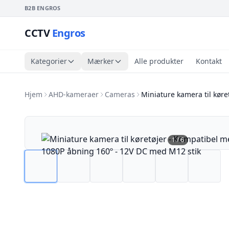
B2B ENGROS
CCTV
Engros
Kategorier
Mærker
Alle produkter
Kontakt
Hjem
AHD-kameraer
Cameras
Miniature kamera til køre
1
/
6