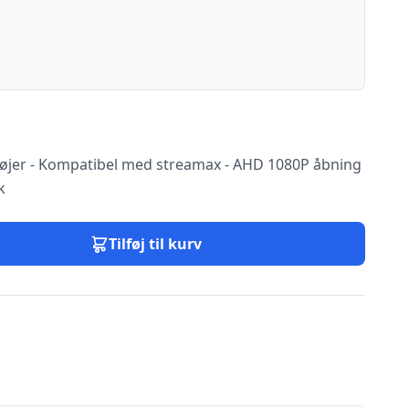
tøjer - Kompatibel med streamax - AHD 1080P åbning
k
Tilføj til kurv