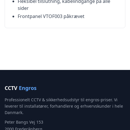
Fleksibel tilslutning, kabelindgange på alle
sider
Frontpanel VTOF003 påkrævet
CCTV
Engros
Professionelt CCTV & sikkerhedsudstyr til engros-priser. Vi
leverer til installatører, forhandlere og erhvervskunder i hele
Danmark.
Peter Bangs Vej 153
2000 Frederiksberg