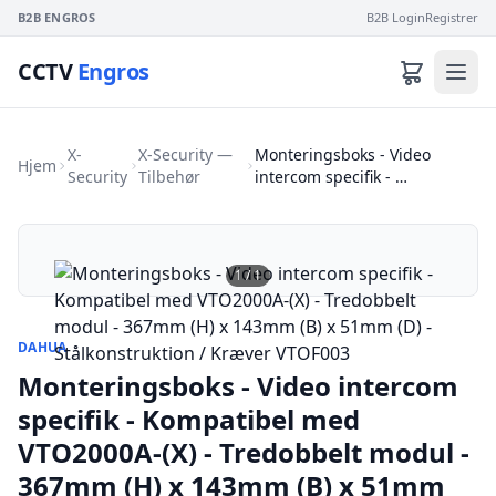
B2B ENGROS
B2B Login
Registrer
CCTV
Engros
X-
X-Security —
Monteringsboks - Video
Hjem
Security
Tilbehør
intercom specifik - …
1
/
1
DAHUA
Monteringsboks - Video intercom
specifik - Kompatibel med
VTO2000A-(X) - Tredobbelt modul -
367mm (H) x 143mm (B) x 51mm