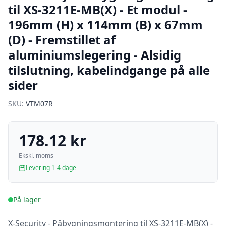
til XS-3211E-MB(X) - Et modul -
196mm (H) x 114mm (B) x 67mm
(D) - Fremstillet af
aluminiumslegering - Alsidig
tilslutning, kabelindgange på alle
sider
SKU:
VTM07R
178.12 kr
Ekskl. moms
Levering 1-4 dage
På lager
X-Security - Påbygningsmontering til XS-3211E-MB(X) -