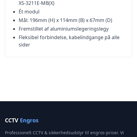
XS-3211E-MB(X)
Ét modul
Mål: 196mm (H) x 114mm (B) x 67mm (D)
Fremstillet af aluminiumslegeringslegy
Fleksibel forbindelse, kabelindgange på alle
sider
CCTV
Engros
Professionelt CCTV & sikkerhedsudstyr til engros-priser. Vi