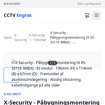
B2B ENGROS
B2B Login
Registrer
CCTV
Engros
X-Security -
X-
X-Security
Hjem
Påbygningsmontering til XS-
Security
— Tilbehør
3211E-MB(X) - …
1
/
3
X-SECURITY
X-Security - Påbygningsmontering