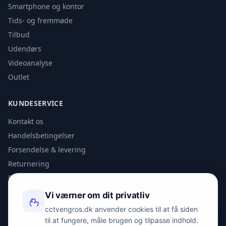
Smartphone og kontor
Tids- og fremmøde
Tilbud
Udendørs
Videoanalyse
Outlet
KUNDESERVICE
Kontakt os
Handelsbetingelser
Forsendelse & levering
Returnering
Privatlivspolitik
Vi værner om dit privatliv
KONTAKT
cctvengros.dk anvender cookies til at få siden
til at fungere, måle brugen og tilpasse indhold.
info@spyman.dk