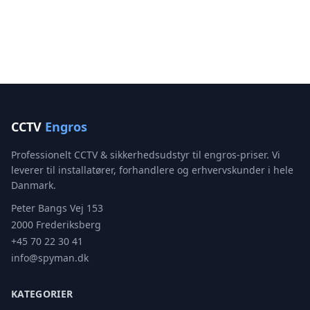
CCTV
Engros
Professionelt CCTV & sikkerhedsudstyr til engros-priser. Vi
leverer til installatører, forhandlere og erhvervskunder i hele
Danmark.
Peter Bangs Vej 153
2000 Frederiksberg
+45 70 22 30 41
info@spyman.dk
KATEGORIER