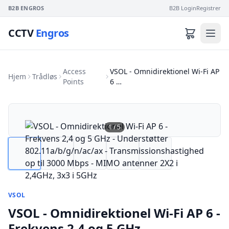
B2B ENGROS
B2B Login
Registrer
CCTV
Engros
Access
VSOL - Omnidirektionel Wi-Fi AP
Hjem
Trådløs
Points
6 …
1
/
5
VSOL
VSOL - Omnidirektionel Wi-Fi AP 6 -
Frekvens 2,4 og 5 GHz -