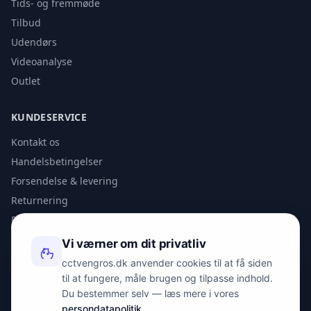
Tids- og fremmøde
Tilbud
Udendørs
Videoanalyse
Outlet
KUNDESERVICE
Kontakt os
Handelsbetingelser
Forsendelse & levering
Returnering
Privatlivspolitik
Vi værner om dit privatliv
KONTAKT
cctvengros.dk anvender cookies til at få siden
til at fungere, måle brugen og tilpasse indhold.
info@spyman.dk
Du bestemmer selv — læs mere i vores
+45 70 22 30 41
persondatapolitik
.