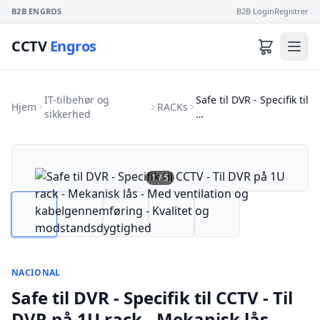
B2B ENGROS
B2B Login
Registrer
CCTV
Engros
IT-tilbehør og
Safe til DVR - Specifik til
Hjem
RACKs
sikkerhed
…
1
/
5
NACIONAL
Safe til DVR - Specifik til CCTV - Til
DVR på 1U rack - Mekanisk lås -