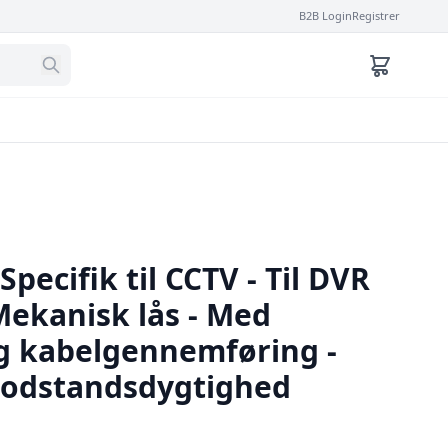
B2B Login
Registrer
 Specifik til CCTV - Til DVR
Mekanisk lås - Med
og kabelgennemføring -
modstandsdygtighed