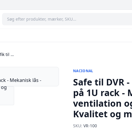
ik til …
NACIONAL
Safe til DVR -
på 1U rack - 
ventilation 
Kvalitet og 
SKU:
VR-100