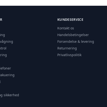
ER
KUNDESERVICE
Kontakt os
ing
Handelsbetingelser
rvågning
Forsendelse & levering
trol
Returnering
ring
Privatlivspolitik
lefoner
vakuering
t
og sikkerhed