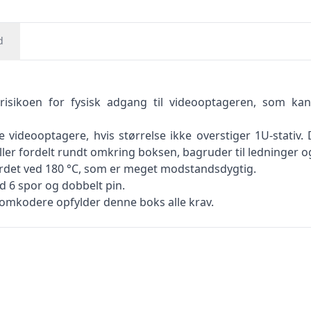
d
risikoen for fysisk adgang til videooptageren, som kan 
tte videooptagere, hvis størrelse ikke overstiger 1U-stati
r fordelt rundt omkring boksen, bagruder til ledninger og f
det ved 180 °C, som er meget modstandsdygtig.
d 6 spor og dobbelt pin.
oomkodere opfylder denne boks alle krav.