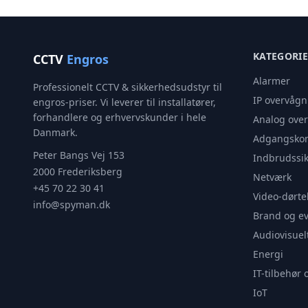
KATEGORI
CCTV
Engros
Alarmer
Professionelt CCTV & sikkerhedsudstyr til
IP overvågn
engros-priser. Vi leverer til installatører,
forhandlere og erhvervskunder i hele
Analog ove
Danmark.
Adgangskon
Peter Bangs Vej 153
Indbrudssik
2000 Frederiksberg
Netværk
+45 70 22 30 41
Video-dørte
info@spyman.dk
Brand og e
Audiovisuel
Energi
IT-tilbehør 
IoT