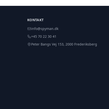
KONTAKT
info@spyman.dk
+45 70 22 30 41
Peter Bangs Vej 153, 2000 Frederiksberg