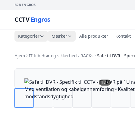
B2B ENGROS
CCTV
Engros
Kategorier
Mærker
Alle produkter
Kontakt
Hjem
IT-tilbehør og sikkerhed
RACKs
Safe til DVR - Specif
1
/
7