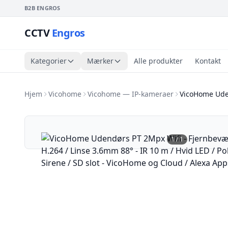
B2B ENGROS
CCTV
Engros
Kategorier
Mærker
Alle produkter
Kontakt
Hjem
Vicohome
Vicohome — IP-kameraer
VicoHome Ude
1
/
1