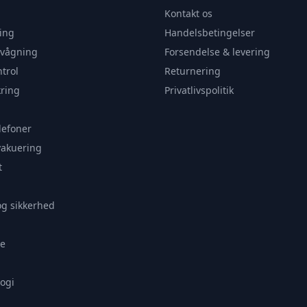
Kontakt os
ing
Handelsbetingelser
rvågning
Forsendelse & levering
trol
Returnering
ring
Privatlivspolitik
lefoner
vakuering
t
og sikkerhed
e
ogi