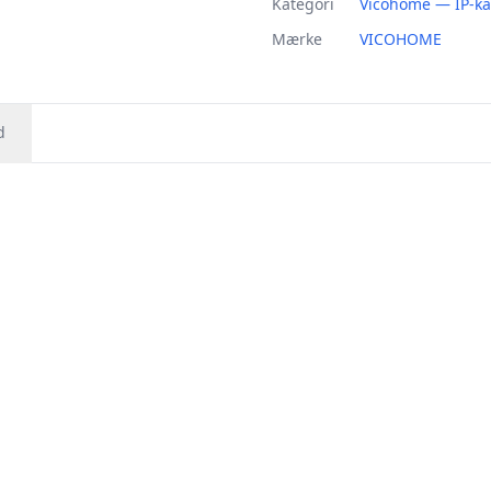
Kategori
Vicohome — IP-k
Mærke
VICOHOME
d