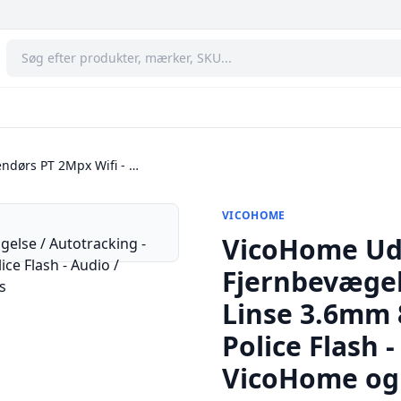
ndørs PT 2Mpx Wifi - …
VICOHOME
VicoHome Ude
Fjernbevægels
Linse 3.6mm 8
Police Flash -
VicoHome og 