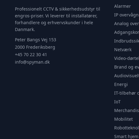
Alarmer
Professionelt CCTV & sikkerhedsudstyr til
IP overvågn
engros-priser. Vi leverer til installatører,
forhandlere og erhvervskunder i hele
Analog ove
Danmark.
Adgangskon
Peter Bangs Vej 153
Indbrudssik
2000 Frederiksberg
Netværk
+45 70 22 30 41
Video-dørte
info@spyman.dk
Brand og e
Audiovisuel
Energi
IT-tilbehør 
IoT
Merchandis
Mobilitet
Robotteknol
Smart hjem