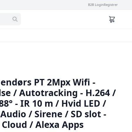
B2B Login
Registrer
ndørs PT 2Mpx Wifi -
e / Autotracking - H.264 /
8° - IR 10 m / Hvid LED /
 Audio / Sirene / SD slot -
Cloud / Alexa Apps