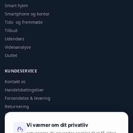
Smart hjem
Smartphone og kontor
Tids- og fremmøde
Tilbud
Udendørs
Videoanalyse
Outlet
KUNDESERVICE
Kontakt os
Handelsbetingelser
Forsendelse & levering
Returnering
Privatlivspolitik
Vi værner om dit privatliv
KONTAKT