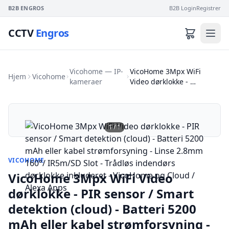
B2B ENGROS
B2B Login
Registrer
CCTV
Engros
Vicohome — IP-
VicoHome 3Mpx WiFi
Hjem
Vicohome
kameraer
Video dørklokke - …
1
/
1
VICOHOME
VicoHome 3Mpx WiFi Video
dørklokke - PIR sensor / Smart
detektion (cloud) - Batteri 5200
mAh eller kabel strømforsyning -