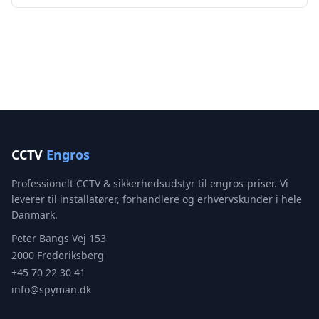
CCTV
Engros
Professionelt CCTV & sikkerhedsudstyr til engros-priser. Vi
leverer til installatører, forhandlere og erhvervskunder i hele
Danmark.
Peter Bangs Vej 153
2000 Frederiksberg
+45 70 22 30 41
info@spyman.dk