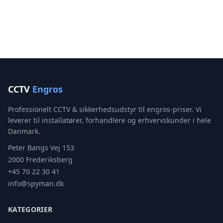
CCTV
Engros
Professionelt CCTV & sikkerhedsudstyr til engros-priser. Vi
leverer til installatører, forhandlere og erhvervskunder i hele
Danmark.
Peter Bangs Vej 153
2000 Frederiksberg
+45 70 22 30 41
info@spyman.dk
KATEGORIER