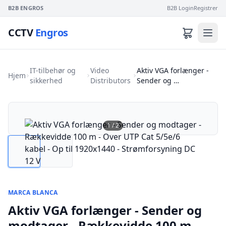
B2B ENGROS
B2B Login
Registrer
CCTV
Engros
IT-tilbehør og
Video
Aktiv VGA forlænger -
Hjem
sikkerhed
Distributors
Sender og …
1
/
2
MARCA BLANCA
Aktiv VGA forlænger - Sender og
modtager - Rækkevidde 100 m -