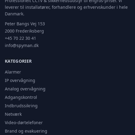
Professionelt CCTV & sikkerhedsudstyr til engros-priser. Vi
leverer til installatører, forhandlere og erhvervskunder i hele
Danmark.
Peter Bangs Vej 153
2000 Frederiksberg
+45 70 22 30 41
info@spyman.dk
KATEGORIER
Alarmer
IP overvågning
Analog overvågning
Adgangskontrol
Indbrudssikring
Netværk
Video-dørtelefoner
Brand og evakuering