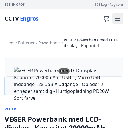
B2B ENGROS
B2B Login
Registrer
CCTV
Engros
VEGER Powerbank med LCD-
Hjem
Batterier
Powerbanks
display - Kapacitet …
1
/
3
VEGER
VEGER Powerbank med LCD-
display - Kapacitet 20000mAh -