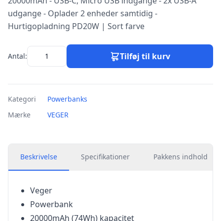
20000mAh - USB-C, Micro USB indgange - 2x USB-A
udgange - Oplader 2 enheder samtidig -
Hurtigopladning PD20W | Sort farve
Tilføj til kurv
Antal:
Kategori
Powerbanks
Mærke
VEGER
Beskrivelse
Specifikationer
Pakkens indhold
Veger
Powerbank
20000mAh (74Wh) kapacitet