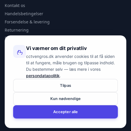
Kontakt os
Handelsbetingelser
Forsendelse & levering
Returnering
Privatlivspolitik
Vi værner om dit privatliv
KONTAKT
cctvengros.dk anvender cookies til at få siden
til at fungere, måle brugen og tilpasse indhold.
info@spyman.dk
Du bestemmer selv — læs mere i vores
+45 70 22 30 41
persondatapolitik
.
Peter Bangs Vej 153, 2000 Frederiksberg
Tilpas
Kun nødvendige
© 2026 cctvengros.dk — En del af Spyman.dk. Alle rettigheder
forbeholdes.
Accepter alle
CVR: 30605675