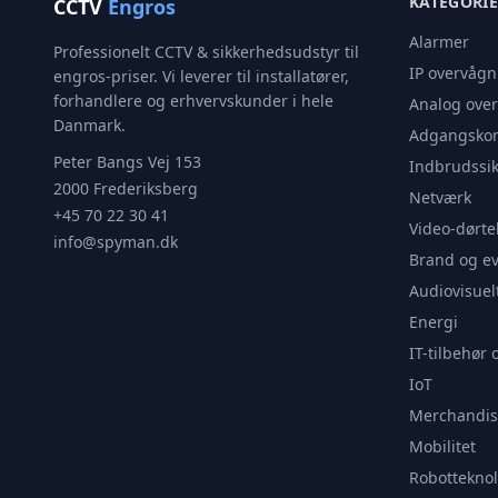
KATEGORI
CCTV
Engros
Alarmer
Professionelt CCTV & sikkerhedsudstyr til
IP overvågn
engros-priser. Vi leverer til installatører,
forhandlere og erhvervskunder i hele
Analog ove
Danmark.
Adgangskon
Peter Bangs Vej 153
Indbrudssik
2000 Frederiksberg
Netværk
+45 70 22 30 41
Video-dørte
info@spyman.dk
Brand og e
Audiovisuel
Energi
IT-tilbehør 
IoT
Merchandis
Mobilitet
Robotteknol