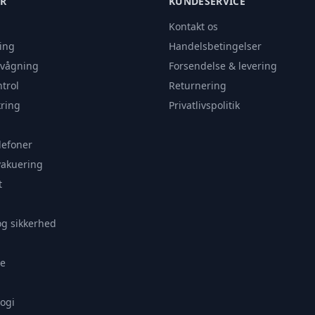
ER
KUNDESERVICE
Kontakt os
ing
Handelsbetingelser
rvågning
Forsendelse & levering
trol
Returnering
ring
Privatlivspolitik
lefoner
vakuering
t
og sikkerhed
e
ogi