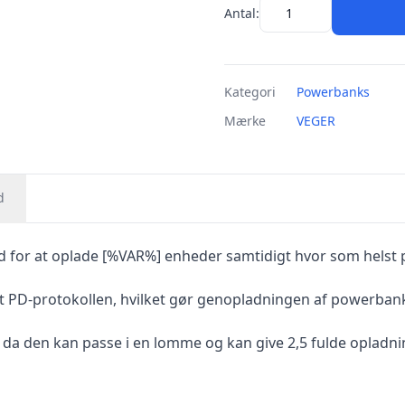
Antal:
Kategori
Powerbanks
Mærke
VEGER
d
for at oplade [%VAR%] enheder samtidigt hvor som helst p
t PD-protokollen, hvilket gør genopladningen af powerbanke
t, da den kan passe i en lomme og kan give 2,5 fulde oplad