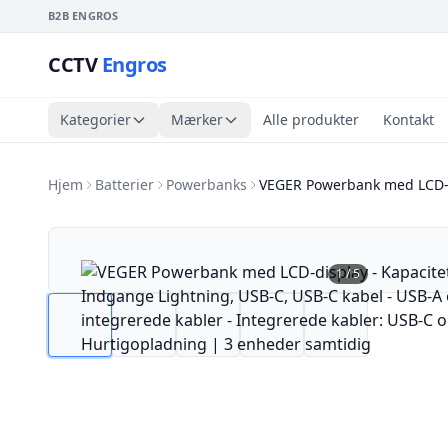
B2B ENGROS
CCTV
Engros
Kategorier
Mærker
Alle produkter
Kontakt
Hjem
Batterier
Powerbanks
VEGER Powerbank med LCD-d
1
/
5