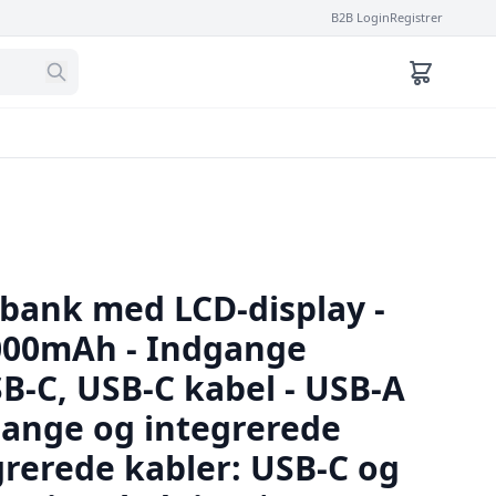
B2B Login
Registrer
ank med LCD-display -
000mAh - Indgange
B-C, USB-C kabel - USB-A
ange og integrerede
grerede kabler: USB-C og