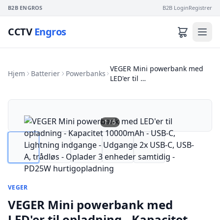
B2B ENGROS
B2B Login
Registrer
CCTV
Engros
VEGER Mini powerbank med
Hjem
Batterier
Powerbanks
LED'er til …
1
/
5
VEGER
VEGER Mini powerbank med
LED'er til opladning - Kapacitet