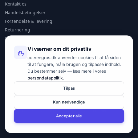
Kontakt os
Handelsbetingelser
Forsendelse & levering
Returnering
Privatlivspolitik
Vi værner om dit privatliv
KONTAKT
cctvengros.dk anvender cookies til at få siden
til at fungere, måle brugen og tilpasse indhold.
info@spyman.dk
Du bestemmer selv — læs mere i vores
+45 70 22 30 41
persondatapolitik
.
Peter Bangs Vej 153, 2000 Frederiksberg
Tilpas
Kun nødvendige
© 2026 cctvengros.dk — En del af Spyman.dk. Alle rettigheder
forbeholdes.
Accepter alle
CVR: 30605675