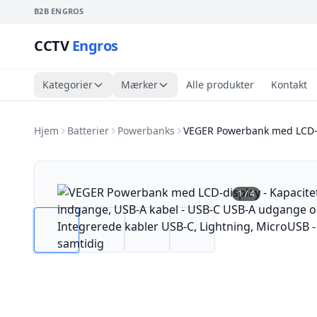
B2B ENGROS
CCTV
Engros
Kategorier
Mærker
Alle produkter
Kontakt
Hjem
Batterier
Powerbanks
VEGER Powerbank med LCD-d
1
/
4