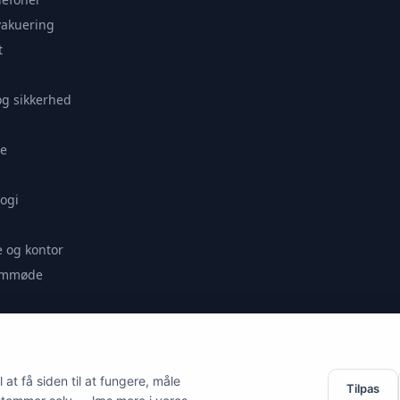
vakuering
t
og sikkerhed
e
ogi
 og kontor
remmøde
se
at få siden til at fungere, måle
Tilpas