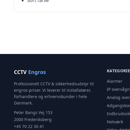
Sort farve
KATEGORI
CCTV
Engros
Alarmer
Professionelt CCTV & sikkerhedsudstyr til
IP overvågn
engros-priser. Vi leverer til installatører,
forhandlere og erhvervskunder i hele
Analog ove
Danmark.
Adgangskon
Peter Bangs Vej 153
Indbrudssik
2000 Frederiksberg
Netværk
+45 70 22 30 41
Video-dørte