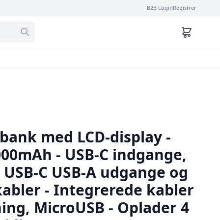
B2B Login
Registrer
ank med LCD-display -
000mAh - USB-C indgange,
- USB-C USB-A udgange og
abler - Integrerede kabler
ning, MicroUSB - Oplader 4