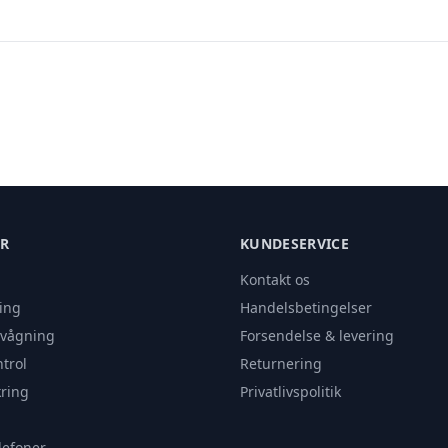
ER
KUNDESERVICE
Kontakt os
ing
Handelsbetingelser
rvågning
Forsendelse & levering
trol
Returnering
ring
Privatlivspolitik
lefoner