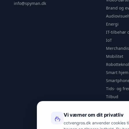
info@spyman.dk
Brand og e
Audiovisuel
Energi
IT-tilbehør 
IoT
Merchandis
Mobilitet
Robotteknol
Smart hjem
Smartphone
Tids- og f
Tilbud
Udendørs
Videoanaly
Vi værner om dit privatliv
Outlet
cctvengros.dk anvender cookies til 