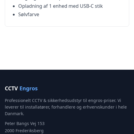
Opladning af 1 enhed med USB-C stik
Sølvfarve
CCTV
Engros
Professionelt CCTV & sikkerhedsudstyr til engros-priser. Vi
leverer til installatører, forhandlere og erhvervskunder i hele
Danmark.
Peter Bangs Vej 153
2000 Frederiksberg