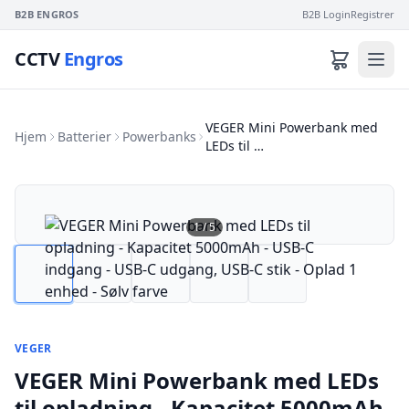
B2B ENGROS
B2B Login
Registrer
CCTV
Engros
VEGER Mini Powerbank med
Hjem
Batterier
Powerbanks
LEDs til …
1
/
5
VEGER
VEGER Mini Powerbank med LEDs
til opladning - Kapacitet 5000mAh