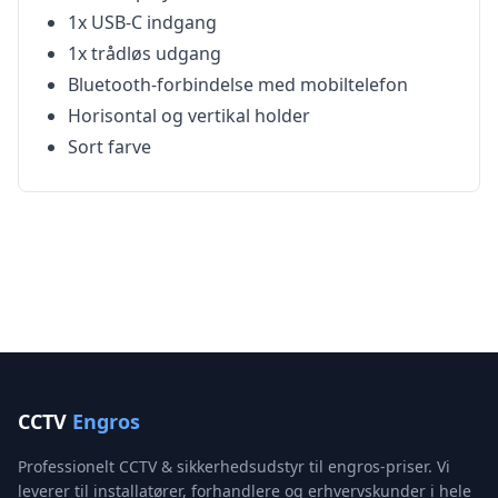
1x USB-C indgang
1x trådløs udgang
Bluetooth-forbindelse med mobiltelefon
Horisontal og vertikal holder
Sort farve
CCTV
Engros
Professionelt CCTV & sikkerhedsudstyr til engros-priser. Vi
leverer til installatører, forhandlere og erhvervskunder i hele