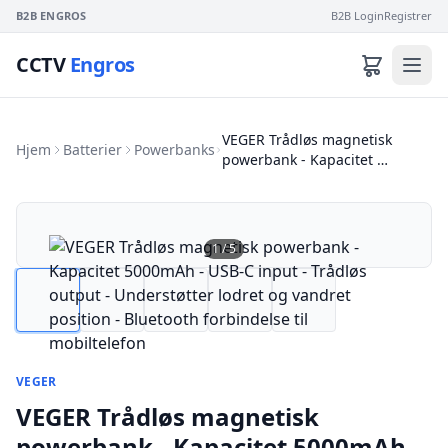
B2B ENGROS
B2B Login
Registrer
CCTV
Engros
VEGER Trådløs magnetisk
Hjem
Batterier
Powerbanks
powerbank - Kapacitet …
1
/
5
VEGER
VEGER Trådløs magnetisk
powerbank - Kapacitet 5000mAh -