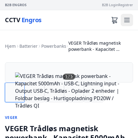
B2B ENGROS
B2B Login
Registrer
CCTV
Engros
VEGER Trådløs magnetisk
Hjem
Batterier
Powerbanks
powerbank - Kapacitet …
1
/
5
VEGER
VEGER Trådløs magnetisk
powerbank - Kapacitet 5000mAh -