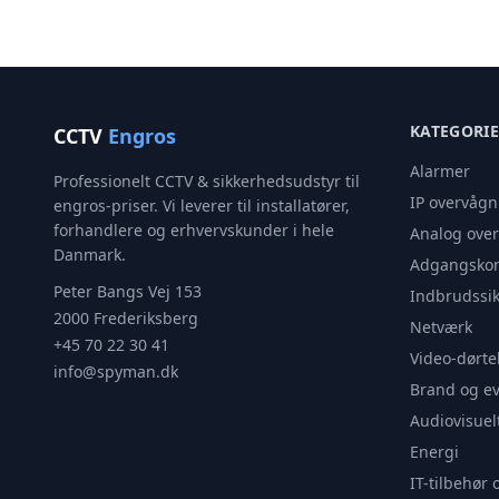
KATEGORI
CCTV
Engros
Alarmer
Professionelt CCTV & sikkerhedsudstyr til
IP overvågn
engros-priser. Vi leverer til installatører,
forhandlere og erhvervskunder i hele
Analog ove
Danmark.
Adgangskon
Peter Bangs Vej 153
Indbrudssik
2000 Frederiksberg
Netværk
+45 70 22 30 41
Video-dørte
info@spyman.dk
Brand og e
Audiovisuel
Energi
IT-tilbehør 