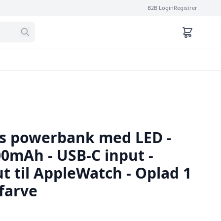
B2B Login
Registrer
s powerbank med LED -
00mAh - USB-C input -
t til AppleWatch - Oplad 1
farve