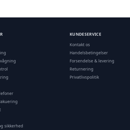
ER
KUNDESERVICE
Kontakt os
ing
Handelsbetingelser
rvågning
Forsendelse & levering
trol
Returnering
ring
Privatlivspolitik
lefoner
vakuering
t
og sikkerhed