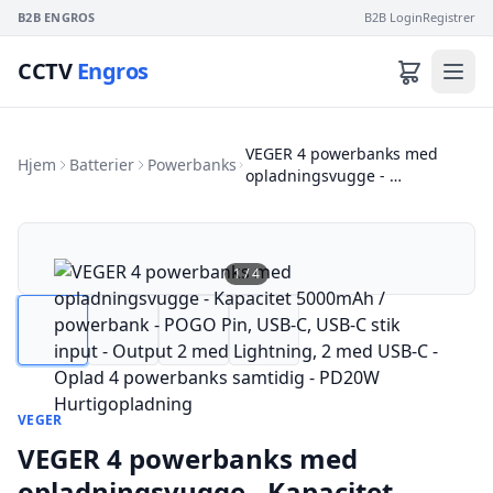
B2B ENGROS
B2B Login
Registrer
CCTV
Engros
VEGER 4 powerbanks med
Hjem
Batterier
Powerbanks
opladningsvugge - …
1
/
4
VEGER
VEGER 4 powerbanks med
opladningsvugge - Kapacitet