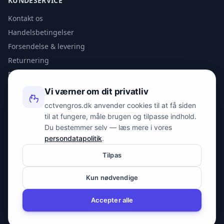
KUNDESERVICE
Kontakt os
Handelsbetingelser
Forsendelse & levering
Returnering
Privatlivspolitik
Vi værner om dit privatliv
KONTAKT
cctvengros.dk anvender cookies til at få siden
til at fungere, måle brugen og tilpasse indhold.
info@spyman.dk
Du bestemmer selv — læs mere i vores
+45 70 22 30 41
persondatapolitik
.
Peter Bangs Vej 153, 2000 Frederiksberg
Tilpas
Kun nødvendige
© 2026 cctvengros.dk — En del af Spyman.dk. Alle rettigheder
forbeholdes.
Accepter alle
CVR: 30605675