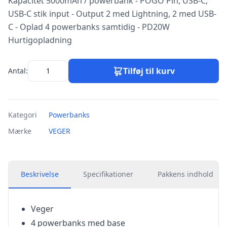
Kapacitet 5000mAh / powerbank - POGO Pin, USB-C,
USB-C stik input - Output 2 med Lightning, 2 med USB-
C - Oplad 4 powerbanks samtidig - PD20W
Hurtigopladning
Tilføj til kurv
Antal:
Kategori
Powerbanks
Mærke
VEGER
Beskrivelse
Specifikationer
Pakkens indhold
Veger
4 powerbanks med base