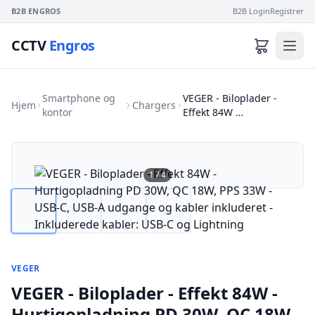
B2B ENGROS
B2B Login
Registrer
CCTV
Engros
Smartphone og
VEGER - Biloplader -
Hjem
Chargers
kontor
Effekt 84W …
1
/
4
VEGER
VEGER - Biloplader - Effekt 84W -
Hurtigopladning PD 30W, QC 18W,