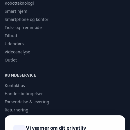
Robotteknologi
Smart hjem
Smartphone og kontor
Tids- og fremmøde
Tilbud
Udendørs
Videoanalyse
Outlet
KUNDESERVICE
Kontakt os
Handelsbetingelser
Forsendelse & levering
Returnering
Privatlivspolitik
Vi værner om dit privatliv