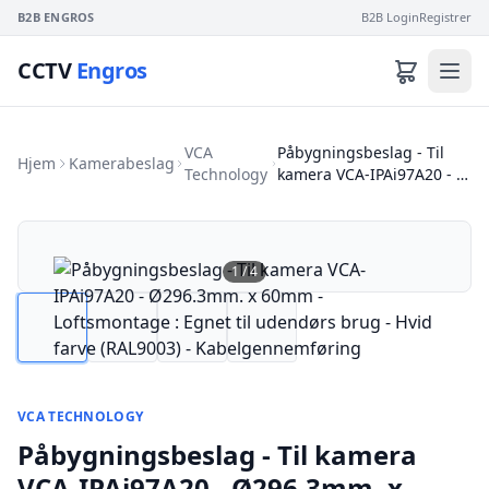
B2B ENGROS
B2B Login
Registrer
CCTV
Engros
VCA
Påbygningsbeslag - Til
Hjem
Kamerabeslag
Technology
kamera VCA-IPAi97A20 - …
1
/
4
VCA TECHNOLOGY
Påbygningsbeslag - Til kamera
VCA-IPAi97A20 - Ø296.3mm. x