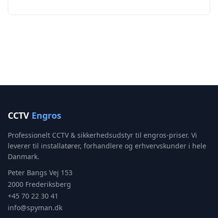
CCTV
Engros
Professionelt CCTV & sikkerhedsudstyr til engros-priser. Vi
leverer til installatører, forhandlere og erhvervskunder i hele
Danmark.
Peter Bangs Vej 153
2000 Frederiksberg
+45 70 22 30 41
info@spyman.dk