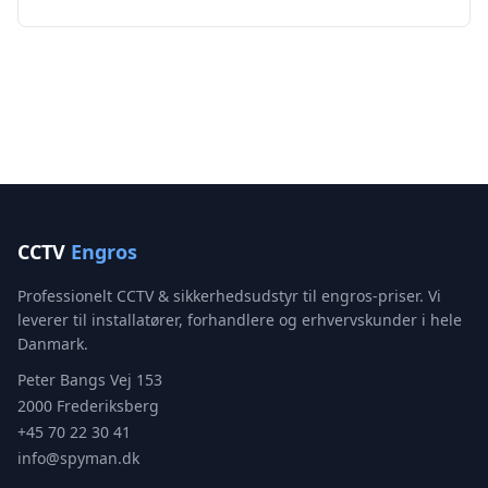
CCTV
Engros
Professionelt CCTV & sikkerhedsudstyr til engros-priser. Vi
leverer til installatører, forhandlere og erhvervskunder i hele
Danmark.
Peter Bangs Vej 153
2000 Frederiksberg
+45 70 22 30 41
info@spyman.dk