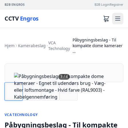
B2B ENGROS
B2B Login
Registrer
CCTV
Engros
Påbygningsbeslag - Til
VCA
Hjem
Kamerabeslag
kompakte dome kameraer
Technology
…
1
/
4
VCA TECHNOLOGY
Påbygningsbeslag - Til kompakte