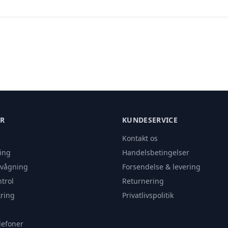
ER
KUNDESERVICE
Kontakt os
ing
Handelsbetingelser
rvågning
Forsendelse & levering
trol
Returnering
ring
Privatlivspolitik
lefoner