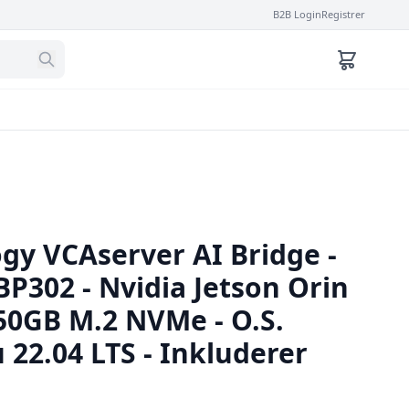
B2B Login
Registrer
gy VCAserver AI Bridge -
P302 - Nvidia Jetson Orin
50GB M.2 NVMe - O.S.
22.04 LTS - Inkluderer