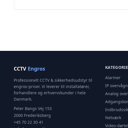
KATEGORI
CCTV
Engros
Alarmer
Professionelt CCTV & sikkerhedsudstyr til
IP overvågn
engros-priser. Vi leverer til installatører,
forhandlere og erhvervskunder i hele
Analog ove
Danmark.
Adgangskon
Peter Bangs Vej 153
Indbrudssik
2000 Frederiksberg
Netværk
+45 70 22 30 41
Video-dørte