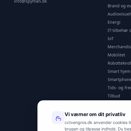
info@spyman.dk
Brand og e
Audiovisuel
Energi
IT-tilbehør 
IoT
Merchandis
Mobilitet
Robotteknol
Smart hjem
Smartphone
Tids- og f
Tilbud
Udendørs
Videoanaly
Vi værner om dit privatliv
Outlet
cctvengros.dk anvender cookies til 
brugen og tilpasse indhold. Du be