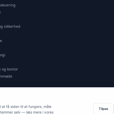
vakuering
t
og sikkerhed
e
ogi
 og kontor
remmøde
se
at få siden til at fungere, måle
Tilpas
stemmer selv — læs mere i vores