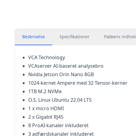
Beskrivelse
Specifikationer
Pakkens indhol
VCA Technology
VCAserver AI-baseret analysebro
Nvidia Jetson Orin Nano 8GB
1024-kernet Ampere med 32 Tensor-kerner
1TB M.2 NVMe
O.S. Linux Ubuntu 22.04 LTS
1 x micro HDMI
2 x Gigabit RJ45
8 ProAI-kanaler inkluderet
3 adfærdskanaler inkluderet