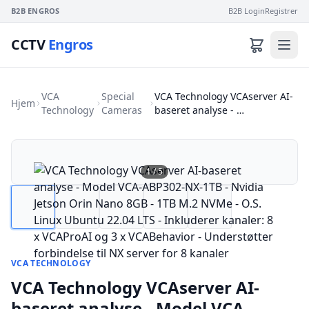
B2B ENGROS
B2B Login
Registrer
CCTV
Engros
VCA
Special
VCA Technology VCAserver AI-
Hjem
Technology
Cameras
baseret analyse - …
1
/
5
VCA TECHNOLOGY
VCA Technology VCAserver AI-
baseret analyse - Model VCA-