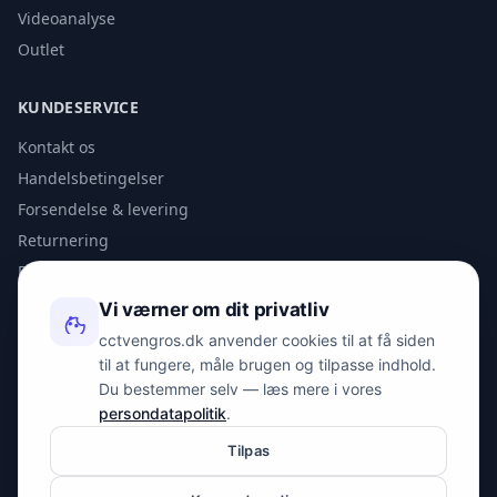
Videoanalyse
Outlet
KUNDESERVICE
Kontakt os
Handelsbetingelser
Forsendelse & levering
Returnering
Privatlivspolitik
Vi værner om dit privatliv
KONTAKT
cctvengros.dk anvender cookies til at få siden
til at fungere, måle brugen og tilpasse indhold.
info@spyman.dk
Du bestemmer selv — læs mere i vores
+45 70 22 30 41
persondatapolitik
.
Peter Bangs Vej 153, 2000 Frederiksberg
Tilpas