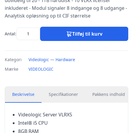
udvidelig til 20 - 1TB harddisk - 10 VLRX licenser
inkluderet - Modul signaler 8 indgange og 8 udgange -
Analytisk opløsning op til CIF størrelse
Tilføj til kurv
Antal:
Kategori
Videologic — Hardware
Mærke
VIDEOLOGIC
Beskrivelse
Specifikationer
Pakkens indhold
Videologic Server VLRX5
Intel® i5 CPU
8GB RAM