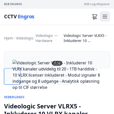
B2B ENGROS
B2B Login
Registrer
CCTV
Engros
Videologic —
Videologic Server VLRX5 -
Hjem
Videologic
Hardware
Inkluderer 10 …
1
/
4
VIDEOLOGIC
Videologic Server VLRX5 -
Inkluderer 10 VLRX kanaler