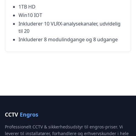
1TB HD
Win10 IOT
Inkluderer 10 VLRX-analysekanaler, udvidelig
til 20
Inkluderer 8 modulindgange og 8 udgange
CCTV
Engros
Professionelt CCTV & sikkerhedsudstyr til engros-priser. Vi
leverer til installatører, forhandlere og erhvervskunder i hele