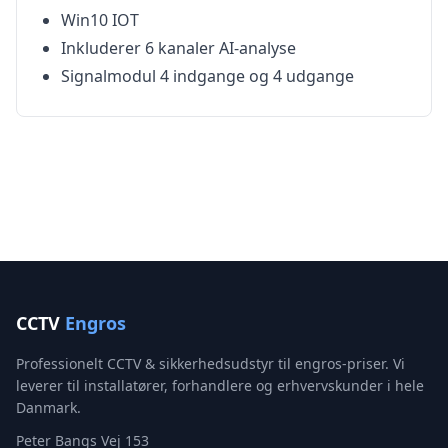
Win10 IOT
Inkluderer 6 kanaler AI-analyse
Signalmodul 4 indgange og 4 udgange
CCTV
Engros
Professionelt CCTV & sikkerhedsudstyr til engros-priser. Vi
leverer til installatører, forhandlere og erhvervskunder i hele
Danmark.
Peter Bangs Vej 153