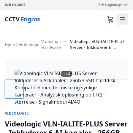
B2B ENGROS
B2B Login
Registrer
CCTV
Engros
Videologic —
Videologic VLN-IALITE-PLUS
Hjem
Videologic
Hardware
Server - Inkluderer 6 …
1
/
4
VIDEOLOGIC
Videologic VLN-IALITE-PLUS Server
- Inkluderer 6 AI kanaler - 256GB