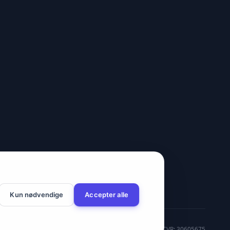
Kun nødvendige
Accepter alle
CVR: 30605675