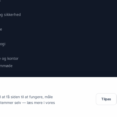
og sikkerhed
e
ogi
 og kontor
remmøde
se
at få siden til at fungere, måle
Tilpas
stemmer selv — læs mere i vores
es.