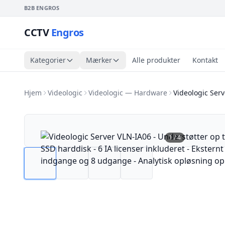
B2B ENGROS
CCTV
Engros
Kategorier
Mærker
Alle produkter
Kontakt
Hjem
Videologic
Videologic — Hardware
Videologic Ser
1
/
4