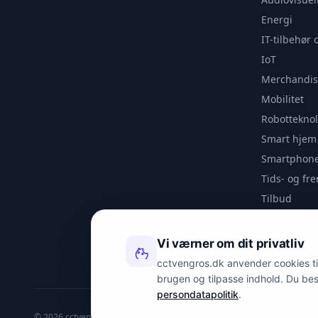
Energi
IT-tilbehør 
IoT
Merchandis
Mobilitet
Robotteknol
Smart hjem
Smartphone
Tids- og f
Tilbud
Udendørs
Videoanaly
Vi værner om dit privatliv
Outlet
cctvengros.dk anvender cookies til 
brugen og tilpasse indhold. Du be
persondatapolitik
.
© 2026 cctvengros.dk — En del af Spyman.dk. Alle rettigheder forbehold