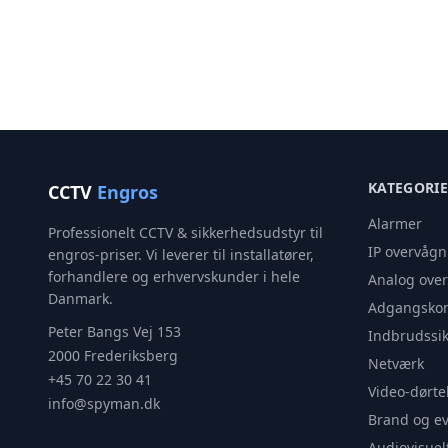
KATEGORI
CCTV
Engros
Alarmer
Professionelt CCTV & sikkerhedsudstyr til
IP overvågn
engros-priser. Vi leverer til installatører,
forhandlere og erhvervskunder i hele
Analog ove
Danmark.
Adgangskon
Peter Bangs Vej 153
Indbrudssik
2000 Frederiksberg
Netværk
+45 70 22 30 41
Video-dørte
info@spyman.dk
Brand og e
Audiovisuel