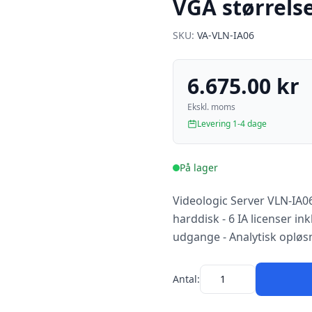
VGA størrels
SKU:
VA-VLN-IA06
6.675.00 kr
Ekskl. moms
Levering 1-4 dage
På lager
Videologic Server VLN-IA06
harddisk - 6 IA licenser i
udgange - Analytisk opløsn
Antal: