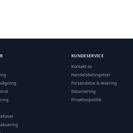
ER
KUNDESERVICE
Kontakt os
ing
Handelsbetingelser
rvågning
Forsendelse & levering
trol
Returnering
ring
Privatlivspolitik
lefoner
vakuering
t