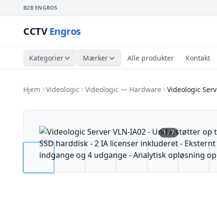
B2B ENGROS
CCTV
Engros
Kategorier
Mærker
Alle produkter
Kontakt
Hjem
Videologic
Videologic — Hardware
Videologic Ser
1
/
7