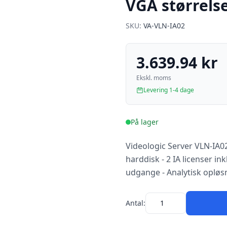
VGA størrels
SKU:
VA-VLN-IA02
3.639.94 kr
Ekskl. moms
Levering 1-4 dage
På lager
Videologic Server VLN-IA02
harddisk - 2 IA licenser i
udgange - Analytisk opløsn
Antal: