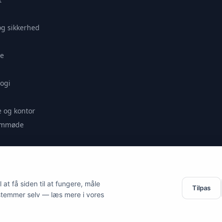
og sikkerhed
e
ogi
 og kontor
remmøde
se
at få siden til at fungere, måle
Tilpas
stemmer selv — læs mere i vores
es.