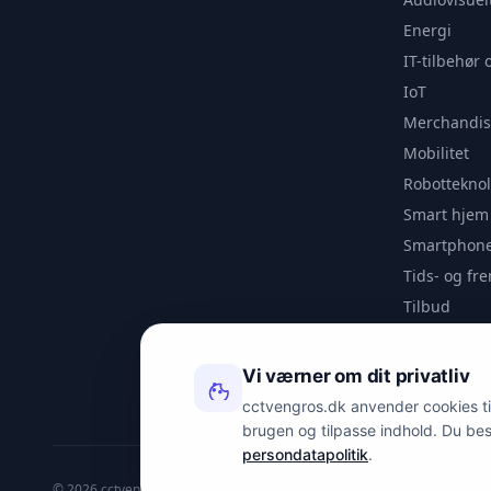
Energi
IT-tilbehør 
IoT
Merchandis
Mobilitet
Robotteknol
Smart hjem
Smartphone
Tids- og f
Tilbud
Udendørs
Videoanaly
Vi værner om dit privatliv
Outlet
cctvengros.dk anvender cookies til 
brugen og tilpasse indhold. Du be
persondatapolitik
.
© 2026 cctvengros.dk — En del af Spyman.dk. Alle rettigheder forbehold