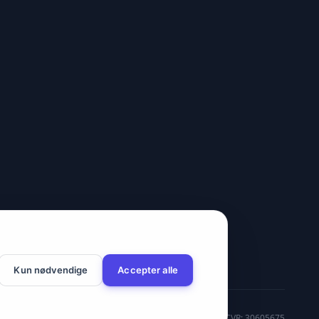
Kun nødvendige
Accepter alle
CVR: 30605675