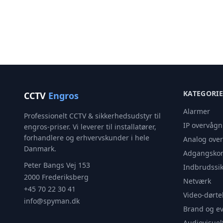
KATEGORI
CCTV
Engros
Alarmer
Professionelt CCTV & sikkerhedsudstyr til
IP overvågn
engros-priser. Vi leverer til installatører,
forhandlere og erhvervskunder i hele
Analog ove
Danmark.
Adgangskon
Peter Bangs Vej 153
Indbrudssik
2000 Frederiksberg
Netværk
+45 70 22 30 41
Video-dørte
info@spyman.dk
Brand og e
Audiovisuel