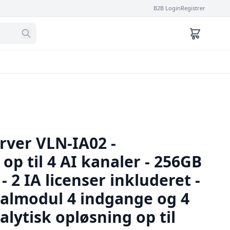
B2B Login
Registrer
rver VLN-IA02 -
op til 4 AI kanaler - 256GB
- 2 IA licenser inkluderet -
nalmodul 4 indgange og 4
lytisk opløsning op til