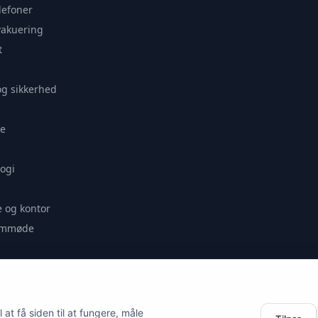
lefoner
vakuering
t
og sikkerhed
e
ogi
 og kontor
remmøde
se
at få siden til at fungere, måle