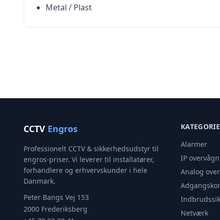
Metal / Plast
KATEGORI
CCTV
Engros
Alarmer
Professionelt CCTV & sikkerhedsudstyr til
IP overvågn
engros-priser. Vi leverer til installatører,
forhandlere og erhvervskunder i hele
Analog ove
Danmark.
Adgangskon
Peter Bangs Vej 153
Indbrudssik
2000 Frederiksberg
Netværk