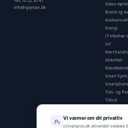
+45 70 22 30 41
Video-dørte
info@spyman.dk
Brand og e
Audiovisuel
Energi
IT-tilbehør 
IoT
Merchandis
Mobilitet
Robotteknol
Smart hjem
Smartphone
Tids- og f
Tilbud
Udendørs
Videoanaly
Vi værner om dit privatliv
Outlet
cctvengros.dk anvender cookies til 