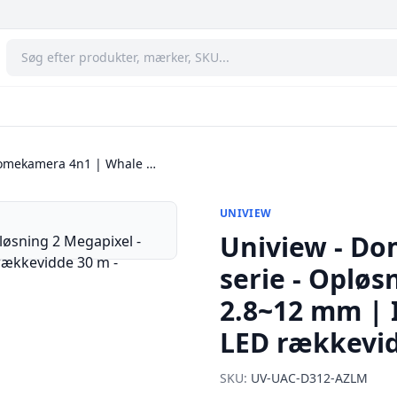
Domekamera 4n1 | Whale …
UNIVIEW
Uniview - D
serie - Opløs
2.8~12 mm | 
LED rækkevid
SKU:
UV-UAC-D312-AZLM