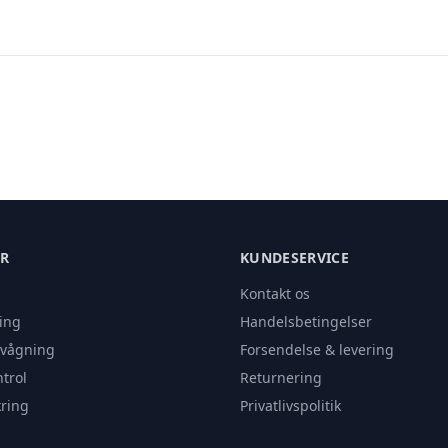
ER
KUNDESERVICE
Kontakt os
ing
Handelsbetingelser
rvågning
Forsendelse & levering
trol
Returnering
ring
Privatlivspolitik