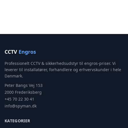
CCTV
Engros
Professionelt CCTV & sikkerhedsudstyr til engros-priser. Vi
leverer til installatører, forhandlere og erhvervskunder i hele
Danmark.
Peter Bangs Vej 153
2000 Frederiksberg
+45 70 22 30 41
info@spyman.dk
KATEGORIER