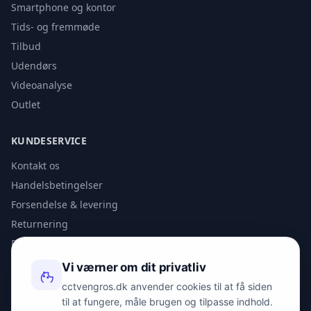
Smartphone og kontor
Tids- og fremmøde
Tilbud
Udendørs
Videoanalyse
Outlet
KUNDESERVICE
Kontakt os
Handelsbetingelser
Forsendelse & levering
Returnering
Privatlivspolitik
Vi værner om dit privatliv
KONTAKT
cctvengros.dk anvender cookies til at få siden
til at fungere, måle brugen og tilpasse indhold.
info@spyman.dk