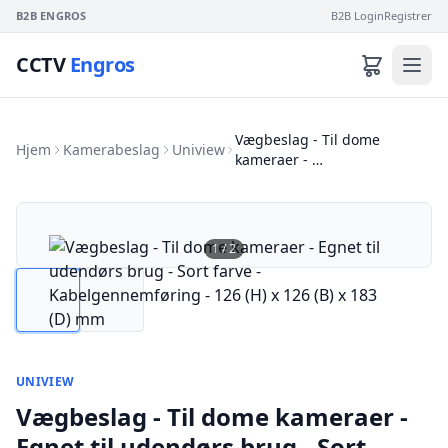
B2B ENGROS
B2B Login
Registrer
CCTV
Engros
Vægbeslag - Til dome
Hjem
Kamerabeslag
Uniview
kameraer - …
1
/
2
UNIVIEW
Vægbeslag - Til dome kameraer -
Egnet til udendørs brug - Sort