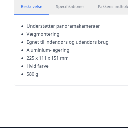
Beskrivelse
Specifikationer
Pakkens indhol
Understøtter panoramakameraer
Vægmontering
Egnet til indendørs og udendørs brug
Aluminium-legering
225 x 111 x 151 mm
Hvid farve
580 g