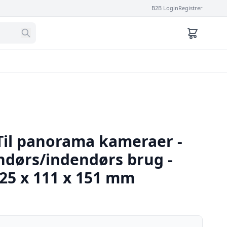
B2B Login
Registrer
Til panorama kameraer -
endørs/indendørs brug -
225 x 111 x 151 mm