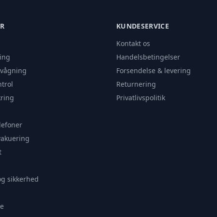
ER
KUNDESERVICE
Kontakt os
ing
Handelsbetingelser
rvågning
Forsendelse & levering
trol
Returnering
ring
Privatlivspolitik
lefoner
vakuering
t
og sikkerhed
e