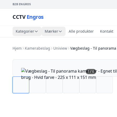
B2B ENGROS
CCTV
Engros
Kategorier
Mærker
Alle produkter
Kontakt
Hjem
Kamerabeslag
Uniview
Vægbeslag - Til panorama
1
/
6