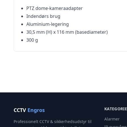
PTZ dome-kameraadapter
Indendørs brug
Aluminium-legering
30,5 mm (H) x 116 mm (basediameter)
300 g
KATEGORI
CCTV
Engros
Alarmer
Professionelt CCTV & sikkerhedsudstyr til
IP overvågn