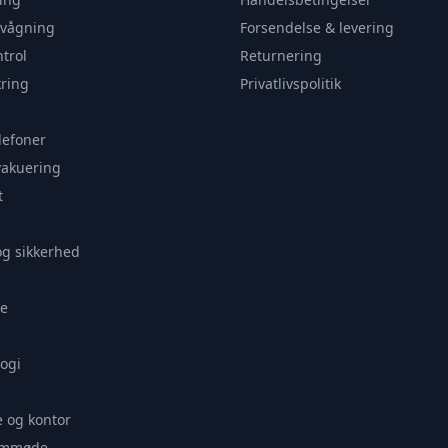
rvågning
Forsendelse & levering
trol
Returnering
ring
Privatlivspolitik
lefoner
vakuering
t
og sikkerhed
e
ogi
 og kontor
remmøde