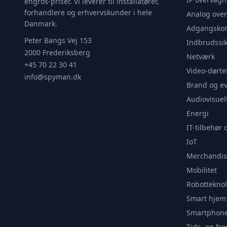
engros-priser. Vi leverer til installatører,
forhandlere og erhvervskunder i hele
Analog ove
Danmark.
Adgangskon
Peter Bangs Vej 153
Indbrudssik
2000 Frederiksberg
Netværk
+45 70 22 30 41
Video-dørte
info@spyman.dk
Brand og e
Audiovisuel
Energi
IT-tilbehør 
IoT
Merchandis
Mobilitet
Robotteknol
Smart hjem
Smartphone
Tids- og f